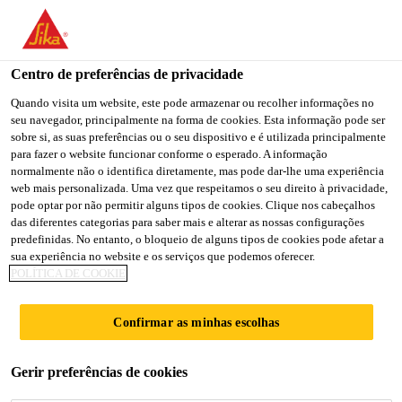
You are accessing "Sika Brasil", it seems you are accessing it
from "Estados Unidos". We have a dedicated website for your
country.
Centro de preferências de privacidade
Construção
...
SikaTop®-107 Branco
TO
Quando visita um website, este pode armazenar ou recolher informações no
STAY ON THE SIKA
SELECT A
seu navegador, principalmente na forma de cookies. Esta informação pode ser
SIKA
BRASIL WEBSITE
COUNTRY
sobre si, as suas preferências ou o seu dispositivo e é utilizada principalmente
USA
para fazer o website funcionar conforme o esperado. A informação
normalmente não o identifica diretamente, mas pode dar-lhe uma experiência
web mais personalizada. Uma vez que respeitamos o seu direito à privacidade,
SikaTop®-107
Sika Brasil
pode optar por não permitir alguns tipos de cookies. Clique nos cabeçalhos
das diferentes categorias para saber mais e alterar as nossas configurações
predefinidas. No entanto, o bloqueio de alguns tipos de cookies pode afetar a
Branco
sua experiência no website e os serviços que podemos oferecer.
POLÍTICA DE COOKIE
Revestimento impermeabilizante
Confirmar as minhas escolhas
bicomponente semiflexível
SikaTop® 107 Branco é um revestimento semi-
Gerir preferências de cookies
flexível, impermeabilizante e protetor,