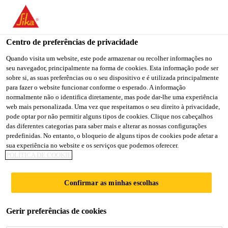
You are accessing "Sika Brasil", it seems you are accessing it
from "Estados Unidos". We have a dedicated website for your
country.
Centro de preferências de privacidade
Construção
...
Sika®-2
TO
Quando visita um website, este pode armazenar ou recolher informações no
STAY ON THE SIKA
SELECT A
seu navegador, principalmente na forma de cookies. Esta informação pode ser
SIKA
BRASIL WEBSITE
COUNTRY
sobre si, as suas preferências ou o seu dispositivo e é utilizada principalmente
USA
para fazer o website funcionar conforme o esperado. A informação
normalmente não o identifica diretamente, mas pode dar-lhe uma experiência
web mais personalizada. Uma vez que respeitamos o seu direito à privacidade,
Sika®-2
Sika Brasil
pode optar por não permitir alguns tipos de cookies. Clique nos cabeçalhos
das diferentes categorias para saber mais e alterar as nossas configurações
predefinidas. No entanto, o bloqueio de alguns tipos de cookies pode afetar a
Aditivo impermeabilizante de pega ultra-
sua experiência no website e os serviços que podemos oferecer.
POLÍTICA DE COOKIE
rápida
Sika®-2 é aditivo líquido de pega ultra-rápida para
Confirmar as minhas escolhas
ser utilizado em pastas de cimento.
Gerir preferências de cookies
A pasta de cimento com Sika®-2 apresenta