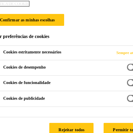
TICA DE COOKIE
SikaTop® Flex F
Confirmar as minhas escolhas
Impermeabilizante à base de resinas acrílicas
r preferências de cookies
SikaTop® Flex Fibra é um impermeabilizante flexível
selecionadas, resina acrílica especial e fibras sintétic
Cookies estritamente necessários
Sempre at
elevadas ou suspensas.
Cookies de desempenho
Pronto para uso.
Cookies de funcionalidade
Pode ser projetado aumentando a produtividade em
Cookies de publicidade
Mistura fácil e simples.
COMPRE AGORA
Rejeitar todos
Permitir t