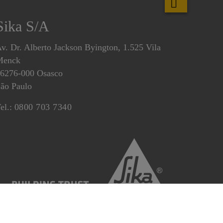
Sika S/A
v. Dr. Alberto Jackson Byington, 1.525 Vila
Menck
6276-000 Osasco
ão Paulo
el.:
0800 703 7340