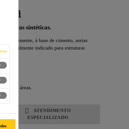
ibra
 e fibras sintéticas.
, bicomponente, à base de cimento, areias
as. Especialmente indicado para estruturas
ivos
 grandes áreas.
ATENDIMENTO
ESPECIALIZADO
odos