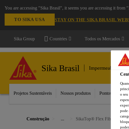
You are accessing "Sika Brasil", it seems you are accessing it from
TO SIKA USA
STAY ON THE SIKA BRASIL WEB
Sika Group
Countries
Todos os Mercados
Sika Brasil
Impermeabilização
Cent
Quand
princ
Projetos Sustentáveis
Nossos produtos
Pontos de Vend
o seu
esper
exper
pode 
categ
Construção
...
SikaTop® Flex Fibra
bloqu
podem