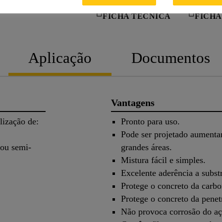
FICHA TÉCNICA
FICHA
Aplicação
Documentos
Vantagens
lização de:
Pronto para uso.
Pode ser projetado aumenta
 ou semi-
grandes áreas.
Mistura fácil e simples.
Excelente aderência a subst
Protege o concreto da carbo
Protege o concreto da penet
Não provoca corrosão do aç