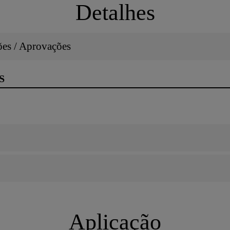
Detalhes
ções / Aprovações
S
Aplicação