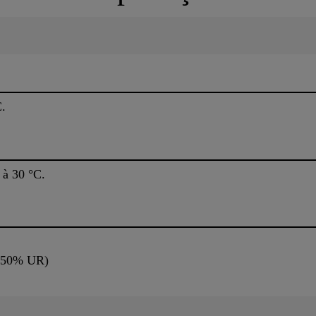
.
 à 30 °C.
 e 50% UR)