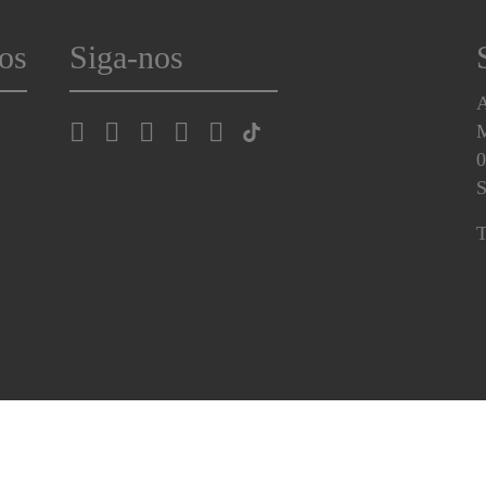
os
Siga-nos
A
0
S
T