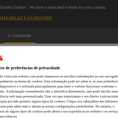
 "Estados Unidos". We have a dedicated website for your country.
SITE
SELECT A COUNTRY
Construção
ro de preferências de privacidade
o visita um website, este pode armazenar ou recolher informações no seu navegado
ipalmente na forma de cookies. Esta informação pode ser sobre si, as suas preferênci
a
Downloads
Atendimento Técnico
Atendimento Comercia
 dispositivo e é utilizada principalmente para fazer o website funcionar conforme o
ado. A informação normalmente não o identifica diretamente, mas pode dar-lhe uma
iência web mais personalizada. Uma vez que respeitamos o seu direito à privacidad
optar por não permitir alguns tipos de cookies. Clique nos cabeçalhos das diferente
orias para saber mais e alterar as nossas configurações predefinidas. No entanto, o
eio de alguns tipos de cookies pode afetar a sua experiência no website e os serviç
os oferecer.