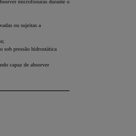
bsorver microfissuras durante o
vadas ou sujeitas a
a;
 sob pressão hidrostática
endo capaz de absorver