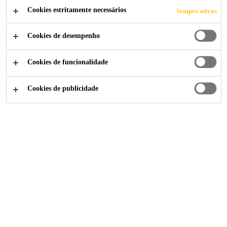
Cookies estritamente necessários
Sempre ativos
Cookies de desempenho
Construção
...
Revestimentos Industriais
Cookies de funcionalidade
Cookies de publicidade
Sikagard®-63 N
Revestimento epóxi de alta resistência química, isento de
solventes.
Sikagard®-720 EpoCem®