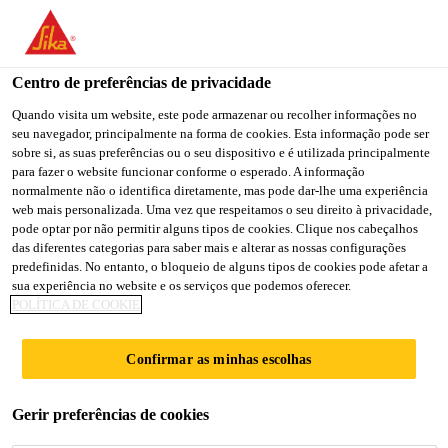
You are accessing "Sika Brasil", it seems you are accessing it
from "Estados Unidos". We have a dedicated website for your
country.
Centro de preferências de privacidade
TO
Quando visita um website, este pode armazenar ou recolher informações no
STAY ON THE SIKA
SELECT A
seu navegador, principalmente na forma de cookies. Esta informação pode ser
SIKA
BRASIL WEBSITE
COUNTRY
sobre si, as suas preferências ou o seu dispositivo e é utilizada principalmente
USA
para fazer o website funcionar conforme o esperado. A informação
normalmente não o identifica diretamente, mas pode dar-lhe uma experiência
web mais personalizada. Uma vez que respeitamos o seu direito à privacidade,
Sika Brasil
pode optar por não permitir alguns tipos de cookies. Clique nos cabeçalhos
das diferentes categorias para saber mais e alterar as nossas configurações
predefinidas. No entanto, o bloqueio de alguns tipos de cookies pode afetar a
sua experiência no website e os serviços que podemos oferecer.
POLÍTICA DE COOKIE
REVESTIMENTOS
Confirmar as minhas escolhas
INDUSTRIAIS
Gerir preferências de cookies