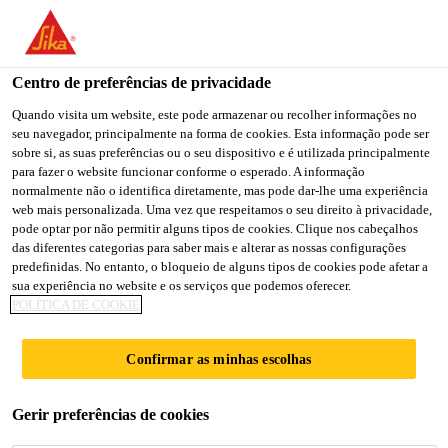
You are accessing "Sika Brasil", it seems you are accessing it
from "Estados Unidos". We have a dedicated website for your
country.
Centro de preferências de privacidade
Construção
...
Sika® Lâmina Asfáltica
TO
Quando visita um website, este pode armazenar ou recolher informações no
STAY ON THE SIKA
SELECT A
seu navegador, principalmente na forma de cookies. Esta informação pode ser
SIKA
BRASIL WEBSITE
COUNTRY
sobre si, as suas preferências ou o seu dispositivo e é utilizada principalmente
USA
para fazer o website funcionar conforme o esperado. A informação
normalmente não o identifica diretamente, mas pode dar-lhe uma experiência
web mais personalizada. Uma vez que respeitamos o seu direito à privacidade,
Sika® Lâmina
Sika Brasil
pode optar por não permitir alguns tipos de cookies. Clique nos cabeçalhos
das diferentes categorias para saber mais e alterar as nossas configurações
predefinidas. No entanto, o bloqueio de alguns tipos de cookies pode afetar a
Asfáltica
sua experiência no website e os serviços que podemos oferecer.
POLÍTICA DE COOKIE
Lâmina asfáltica para sistemas
Confirmar as minhas escolhas
impermeabilizantes multicamadas.
Sika® Lâmina Asfáltica é um produto
Gerir preferências de cookies
impermeabilizante pré-fabricada à base de asfalto