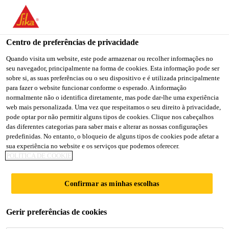
You are accessing "Sika Brasil", it seems you are accessing it
from "Estados Unidos". We have a dedicated website for your
country.
Centro de preferências de privacidade
TO
Quando visita um website, este pode armazenar ou recolher informações no
STAY ON THE SIKA
SELECT A
seu navegador, principalmente na forma de cookies. Esta informação pode ser
SIKA
BRASIL WEBSITE
COUNTRY
sobre si, as suas preferências ou o seu dispositivo e é utilizada principalmente
USA
para fazer o website funcionar conforme o esperado. A informação
normalmente não o identifica diretamente, mas pode dar-lhe uma experiência
web mais personalizada. Uma vez que respeitamos o seu direito à privacidade,
Sika Brasil
pode optar por não permitir alguns tipos de cookies. Clique nos cabeçalhos
das diferentes categorias para saber mais e alterar as nossas configurações
predefinidas. No entanto, o bloqueio de alguns tipos de cookies pode afetar a
sua experiência no website e os serviços que podemos oferecer.
POLÍTICA DE COOKIE
SELANTES
Confirmar as minhas escolhas
Gerir preferências de cookies