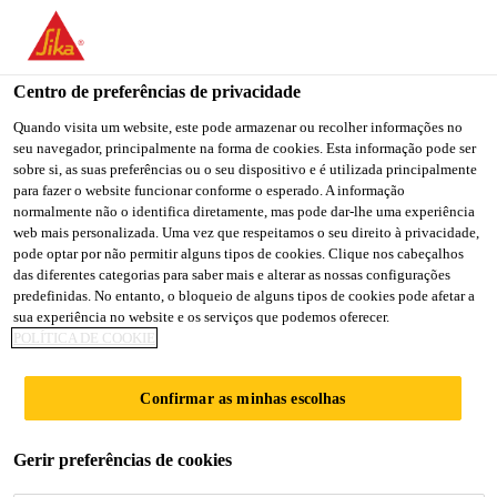
You are accessing "Sika Brasil", it seems you are accessing it
from "Estados Unidos". We have a dedicated website for your
country.
Centro de preferências de privacidade
TO
Quando visita um website, este pode armazenar ou recolher informações no
STAY ON THE SIKA
SELECT A
seu navegador, principalmente na forma de cookies. Esta informação pode ser
SIKA
BRASIL WEBSITE
COUNTRY
sobre si, as suas preferências ou o seu dispositivo e é utilizada principalmente
USA
para fazer o website funcionar conforme o esperado. A informação
normalmente não o identifica diretamente, mas pode dar-lhe uma experiência
web mais personalizada. Uma vez que respeitamos o seu direito à privacidade,
Sika Brasil
pode optar por não permitir alguns tipos de cookies. Clique nos cabeçalhos
das diferentes categorias para saber mais e alterar as nossas configurações
predefinidas. No entanto, o bloqueio de alguns tipos de cookies pode afetar a
sua experiência no website e os serviços que podemos oferecer.
POLÍTICA DE COOKIE
ADESIVO
Confirmar as minhas escolhas
CIMENTÍCIO
Gerir preferências de cookies