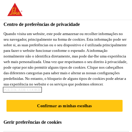
You are accessing "Sika Brasil", it seems you are accessing it
from "Estados Unidos". We have a dedicated website for your
country.
Centro de preferências de privacidade
TO
Quando visita um website, este pode armazenar ou recolher informações no
STAY ON THE SIKA
SELECT A
seu navegador, principalmente na forma de cookies. Esta informação pode ser
SIKA
BRASIL WEBSITE
COUNTRY
sobre si, as suas preferências ou o seu dispositivo e é utilizada principalmente
USA
para fazer o website funcionar conforme o esperado. A informação
normalmente não o identifica diretamente, mas pode dar-lhe uma experiência
web mais personalizada. Uma vez que respeitamos o seu direito à privacidade,
Sika Brasil
pode optar por não permitir alguns tipos de cookies. Clique nos cabeçalhos
das diferentes categorias para saber mais e alterar as nossas configurações
predefinidas. No entanto, o bloqueio de alguns tipos de cookies pode afetar a
sua experiência no website e os serviços que podemos oferecer.
POLÍTICA DE COOKIE
SELANTES DE
Confirmar as minhas escolhas
SILICONE
Gerir preferências de cookies