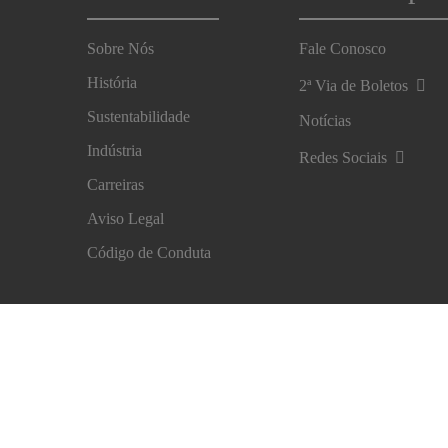
Sobre Nós
Fale Conosco
História
2ª Via de Boletos
Sustentabilidade
Notícias
Indústria
Redes Sociais
Carreiras
Aviso Legal
Código de Conduta
Aviso Legal
Proteção de Dados
Centro de Preferênc