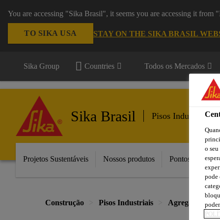
You are accessing "Sika Brasil", it seems you are accessing it from
TO SIKA USA
STAY ON THE SIKA BRASIL WEB
Sika Group
Countries
Todos os Mercados
Sika Brasil
Cent
Pisos Industriais
Quand
princ
o seu
esper
Projetos Sustentáveis
Nossos produtos
Pontos de Vend
exper
pode 
categ
bloqu
Construção
Pisos Industriais
Agregados
podem
POLÍ