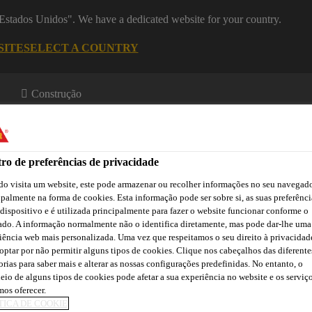
 "Estados Unidos". We have a dedicated website for your country.
SITE
SELECT A COUNTRY
Construção
ro de preferências de privacidade
o visita um website, este pode armazenar ou recolher informações no seu navegado
ipalmente na forma de cookies. Esta informação pode ser sobre si, as suas preferênci
 dispositivo e é utilizada principalmente para fazer o website funcionar conforme o
ado. A informação normalmente não o identifica diretamente, mas pode dar-lhe uma
a
Downloads
Atendimento Técnico
Atendimento Comercia
iência web mais personalizada. Uma vez que respeitamos o seu direito à privacidad
optar por não permitir alguns tipos de cookies. Clique nos cabeçalhos das diferente
orias para saber mais e alterar as nossas configurações predefinidas. No entanto, o
eio de alguns tipos de cookies pode afetar a sua experiência no website e os serviç
Sikadur®-512
os oferecer.
TICA DE COOKIE