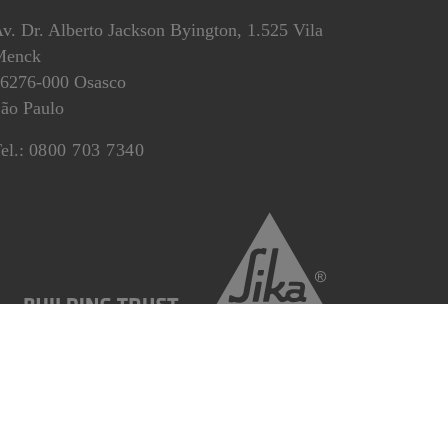
v. Dr. Alberto Jackson Byington, 1.525 Vila
Menck
6276-000 Osasco
ão Paulo
el.:
0800 703 7340
ões de Compras
Condições de Vendas