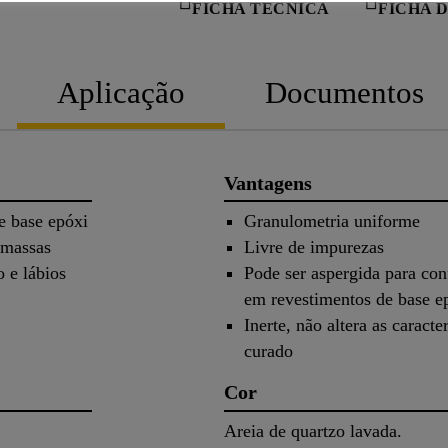
FICHA TÉCNICA
FICHA 
Aplicação
Documentos
Vantagens
e base epóxi
Granulometria uniforme
amassas
Livre de impurezas
o e lábios
Pode ser aspergida para con
em revestimentos de base ep
Inerte, não altera as caract
curado
Cor
Areia de quartzo lavada.