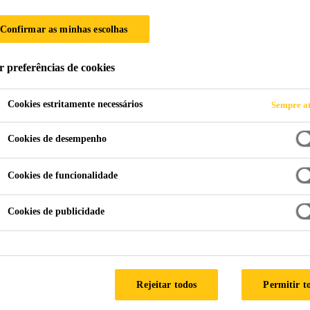
Confirmar as minhas escolhas
timentos industriais.
r preferências de cookies
 indicado como carga adicional ao
Cookies estritamente necessários
Sempre at
a linha Sikafloor® para pisos
Cookies de desempenho
Cookies de funcionalidade
Cookies de publicidade
 antiderrapante em revestimentos de base epóxi e poliuretano
ATEND
Rejeitar todos
Permitir t