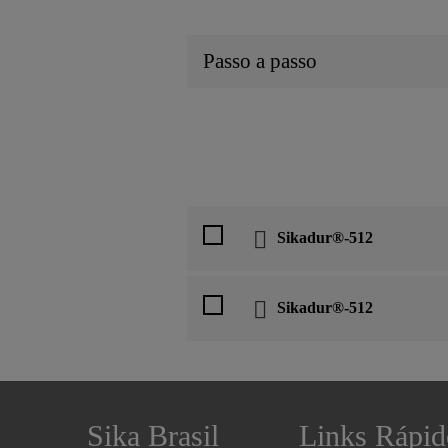
Passo a passo
Sikadur®-512
Sikadur®-512
Sika Brasil
Links Rápid