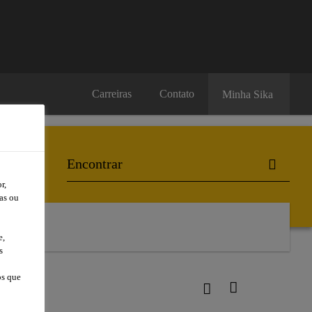
Carreiras
Contato
Minha Sika
r,
as ou
l
e,
s
os que