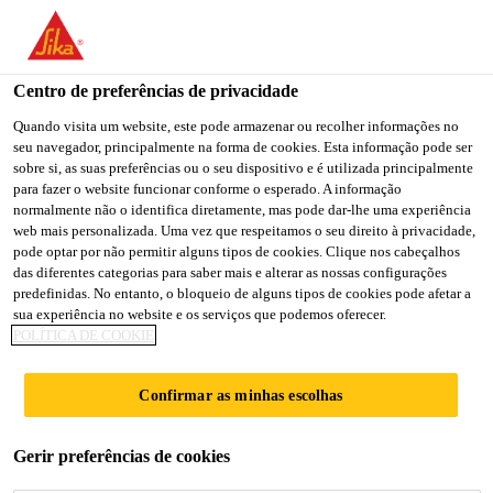
You are accessing "Sika Brasil", it seems you are accessing it
from "Estados Unidos". We have a dedicated website for your
country.
Centro de preferências de privacidade
TO
Quando visita um website, este pode armazenar ou recolher informações no
STAY ON THE SIKA
SELECT A
seu navegador, principalmente na forma de cookies. Esta informação pode ser
SIKA
BRASIL WEBSITE
COUNTRY
sobre si, as suas preferências ou o seu dispositivo e é utilizada principalmente
USA
para fazer o website funcionar conforme o esperado. A informação
normalmente não o identifica diretamente, mas pode dar-lhe uma experiência
web mais personalizada. Uma vez que respeitamos o seu direito à privacidade,
Sika Brasil
pode optar por não permitir alguns tipos de cookies. Clique nos cabeçalhos
das diferentes categorias para saber mais e alterar as nossas configurações
predefinidas. No entanto, o bloqueio de alguns tipos de cookies pode afetar a
sua experiência no website e os serviços que podemos oferecer.
POLÍTICA DE COOKIE
ENDURECEDOR
Confirmar as minhas escolhas
ES DE
Gerir preferências de cookies