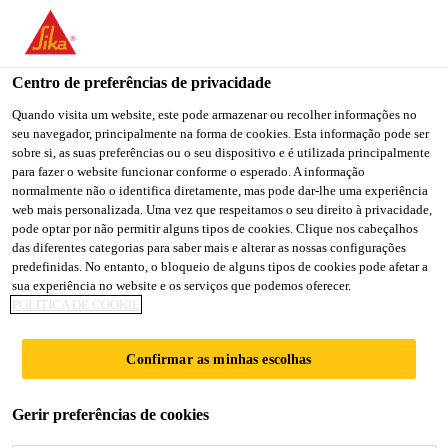
You are accessing "Sika Brasil", it seems you are accessing it
from "Estados Unidos". We have a dedicated website for your
country.
Centro de preferências de privacidade
Construção
...
Sikafloor®-235 ESD
TO
Quando visita um website, este pode armazenar ou recolher informações no
STAY ON THE SIKA
SELECT A
seu navegador, principalmente na forma de cookies. Esta informação pode ser
SIKA
BRASIL WEBSITE
COUNTRY
sobre si, as suas preferências ou o seu dispositivo e é utilizada principalmente
USA
para fazer o website funcionar conforme o esperado. A informação
normalmente não o identifica diretamente, mas pode dar-lhe uma experiência
web mais personalizada. Uma vez que respeitamos o seu direito à privacidade,
Sikafloor®-235
Sika Brasil
pode optar por não permitir alguns tipos de cookies. Clique nos cabeçalhos
das diferentes categorias para saber mais e alterar as nossas configurações
predefinidas. No entanto, o bloqueio de alguns tipos de cookies pode afetar a
ESD
sua experiência no website e os serviços que podemos oferecer.
POLÍTICA DE COOKIE
Revestimento epóxi bi-componente,
Confirmar as minhas escolhas
dissipativo.
Sikafloor-235 ESD é uma resina epóxi bi-
Gerir preferências de cookies
componente, auto-nivelante, dissipativa, colorida.