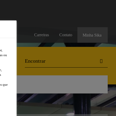
Carreiras
Contato
Minha Sika
r,
as ou
e,
s
l
os que