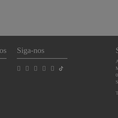
os
Siga-nos
A
0
S
T