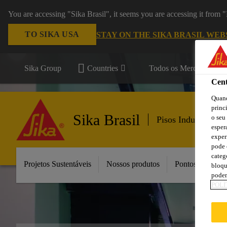
You are accessing "Sika Brasil", it seems you are accessing it from
TO SIKA USA
STAY ON THE SIKA BRASIL WEB
Sika Group
Countries
Todos os Mercados
Cent
Quand
princ
Sika Brasil
o seu
Pisos Industriais
esper
exper
pode 
categ
Projetos Sustentáveis
Nossos produtos
Pontos de Vend
bloqu
podem
POLÍ