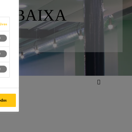
S) BAIXA
ivos
idade
odos