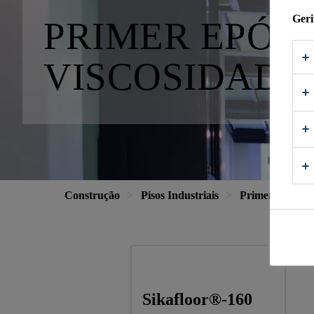
Geri
PRIMER EPÓXI
VISCOSIDADE
Construção
Pisos Industriais
Primers
Re
Sikafloor®-160