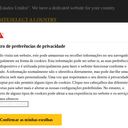
 "Estados Unidos". We have a dedicated website for your country.
SITE
SELECT A COUNTRY
Construção
ro de preferências de privacidade
o visita um website, este pode armazenar ou recolher informações no seu navegado
ipalmente na forma de cookies. Esta informação pode ser sobre si, as suas preferênci
 dispositivo e é utilizada principalmente para fazer o website funcionar conforme o
ado. A informação normalmente não o identifica diretamente, mas pode dar-lhe uma
iência web mais personalizada. Uma vez que respeitamos o seu direito à privacidad
optar por não permitir alguns tipos de cookies. Clique nos cabeçalhos das diferente
orias para saber mais e alterar as nossas configurações predefinidas. No entanto, o
a
Downloads
Atendimento Técnico
Atendimento Comercia
eio de alguns tipos de cookies pode afetar a sua experiência no website e os serviç
os oferecer.
TICA DE COOKIE
Confirmar as minhas escolhas