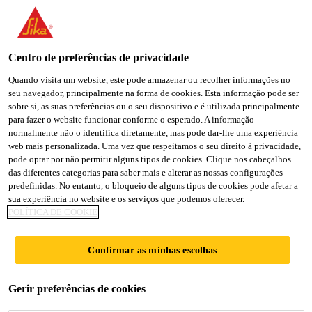
You are accessing "Sika Brasil", it seems you are accessing it
from "Estados Unidos". We have a dedicated website for your
country.
Centro de preferências de privacidade
TO
Quando visita um website, este pode armazenar ou recolher informações no
STAY ON THE SIKA
SELECT A
seu navegador, principalmente na forma de cookies. Esta informação pode ser
SIKA
BRASIL WEBSITE
COUNTRY
sobre si, as suas preferências ou o seu dispositivo e é utilizada principalmente
USA
para fazer o website funcionar conforme o esperado. A informação
normalmente não o identifica diretamente, mas pode dar-lhe uma experiência
web mais personalizada. Uma vez que respeitamos o seu direito à privacidade,
Sika Brasil
pode optar por não permitir alguns tipos de cookies. Clique nos cabeçalhos
das diferentes categorias para saber mais e alterar as nossas configurações
predefinidas. No entanto, o bloqueio de alguns tipos de cookies pode afetar a
sua experiência no website e os serviços que podemos oferecer.
POLÍTICA DE COOKIE
SALAS LIMPAS
Confirmar as minhas escolhas
Gerir preferências de cookies