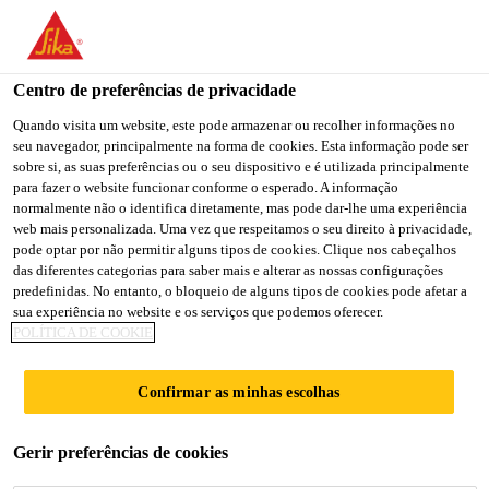
You are accessing "Sika Brasil", it seems you are accessing it
from "Estados Unidos". We have a dedicated website for your
country.
Centro de preferências de privacidade
TO
Quando visita um website, este pode armazenar ou recolher informações no
STAY ON THE SIKA
SELECT A
seu navegador, principalmente na forma de cookies. Esta informação pode ser
SIKA
BRASIL WEBSITE
COUNTRY
sobre si, as suas preferências ou o seu dispositivo e é utilizada principalmente
USA
para fazer o website funcionar conforme o esperado. A informação
normalmente não o identifica diretamente, mas pode dar-lhe uma experiência
web mais personalizada. Uma vez que respeitamos o seu direito à privacidade,
Sika Brasil
pode optar por não permitir alguns tipos de cookies. Clique nos cabeçalhos
das diferentes categorias para saber mais e alterar as nossas configurações
predefinidas. No entanto, o bloqueio de alguns tipos de cookies pode afetar a
sua experiência no website e os serviços que podemos oferecer.
POLÍTICA DE COOKIE
ADESIVO EPÓXI
Confirmar as minhas escolhas
PARA PONTE DE
Gerir preferências de cookies