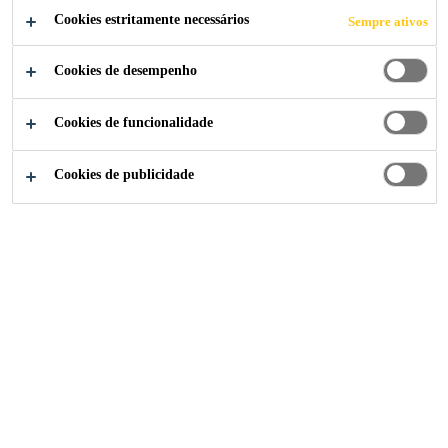
ADERÊNCIA
Cookies estritamente necessários
Sempre ativos
Cookies de desempenho
Cookies de funcionalidade
Construção
...
Adesivo Epóxi para Ponte de Aderência
Cookies de publicidade
Sikadur®-32 Gel
Adesivo estrutural à base de resina epóxi, de alta fluidez.