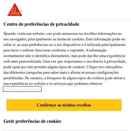
You are accessing "Sika Brasil", it seems you are accessing it
from "Estados Unidos". We have a dedicated website for your
country.
Centro de preferências de privacidade
Construção
...
Sikadur®-32 Gel LP
TO
Quando visita um website, este pode armazenar ou recolher informações no
STAY ON THE SIKA
SELECT A
seu navegador, principalmente na forma de cookies. Esta informação pode ser
SIKA
BRASIL WEBSITE
COUNTRY
sobre si, as suas preferências ou o seu dispositivo e é utilizada principalmente
USA
para fazer o website funcionar conforme o esperado. A informação
normalmente não o identifica diretamente, mas pode dar-lhe uma experiência
web mais personalizada. Uma vez que respeitamos o seu direito à privacidade,
Sikadur®-32 Gel
Sika Brasil
pode optar por não permitir alguns tipos de cookies. Clique nos cabeçalhos
das diferentes categorias para saber mais e alterar as nossas configurações
predefinidas. No entanto, o bloqueio de alguns tipos de cookies pode afetar a
LP
sua experiência no website e os serviços que podemos oferecer.
POLÍTICA DE COOKIE
Adesivo estrutural à base de resina epóxi
Confirmar as minhas escolhas
de pega lenta
Sikadur®-32 Gel LP é um adesivo estrutural à base
Gerir preferências de cookies
de resina epóxi, de baixa viscosidade, bi-componente