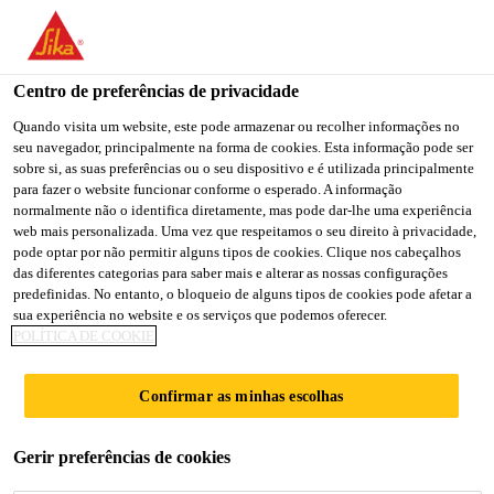
You are accessing "Sika Brasil", it seems you are accessing it
from "Estados Unidos". We have a dedicated website for your
country.
Centro de preferências de privacidade
Construção
...
SikaWrap® FX-50 C
TO
Quando visita um website, este pode armazenar ou recolher informações no
STAY ON THE SIKA
SELECT A
seu navegador, principalmente na forma de cookies. Esta informação pode ser
SIKA
BRASIL WEBSITE
COUNTRY
sobre si, as suas preferências ou o seu dispositivo e é utilizada principalmente
USA
para fazer o website funcionar conforme o esperado. A informação
normalmente não o identifica diretamente, mas pode dar-lhe uma experiência
web mais personalizada. Uma vez que respeitamos o seu direito à privacidade,
SikaWrap® FX-50
Sika Brasil
pode optar por não permitir alguns tipos de cookies. Clique nos cabeçalhos
das diferentes categorias para saber mais e alterar as nossas configurações
predefinidas. No entanto, o bloqueio de alguns tipos de cookies pode afetar a
C
sua experiência no website e os serviços que podemos oferecer.
POLÍTICA DE COOKIE
Corda de fibra de carbono para conexão
Confirmar as minhas escolhas
estrutural e ancoragem de sistemas de
®
reforço com tecidos SikaWrap
Gerir preferências de cookies
SikaWrap® FX-50 C é uma corda unidirecional de