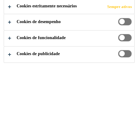
fibra de carbono, envolto em uma embalagem
Cookies estritamente necessários
Sempre ativos
plástica, que atua como fibra conectora para a
®
Cookies de desempenho
ancoragem de tecidos SikaWrap
.
Ler mais (+)
Cookies de funcionalidade
Fibra de carbono, resistente à corrosão,
Cookies de publicidade
durável
Multiuso
Fácil de instalar
ATENDIMENTO ESPECIALIZADO
FICHA
FICHA DE
TODOS
TÉCNICA
SEGURANÇA
DOCUMENTOS