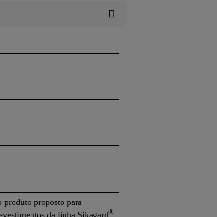
o produto proposto para
®
evestimentos da linha Sikagard
.