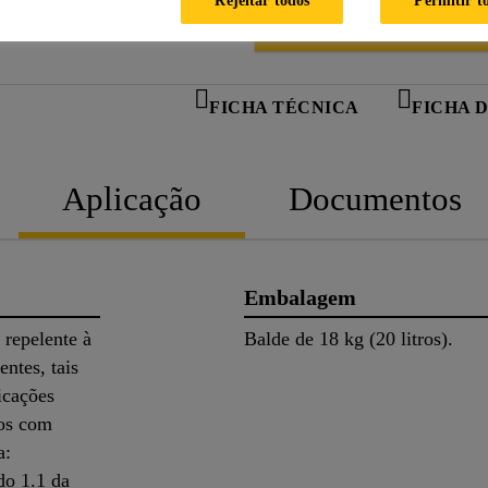
ATEND
FICHA TÉCNICA
FICHA 
Aplicação
Documentos
Embalagem
repelente à
Balde de 18 kg (20 litros).
ntes, tais
icações
hos com
a:
do 1.1 da