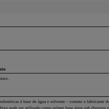
ato
amex.
oliméricas à base de água e solvente – contate o fabricante d
hixo pode ser utilizado como primer base água sob diversos r