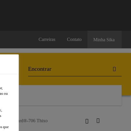
Carreiras
Contato
Minha Sika
r,
as ou
l
e,
s
Sikagard®-706 Thixo
os que