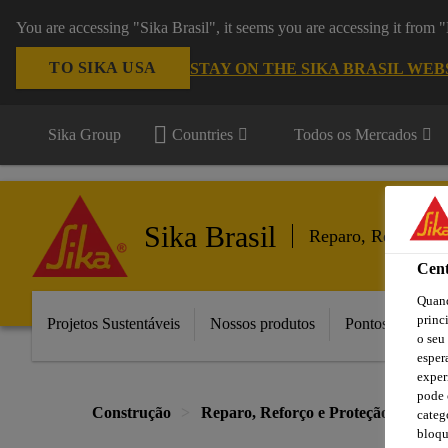
You are accessing "Sika Brasil", it seems you are accessing it from
TO SIKA USA
STAY ON THE SIKA BRASIL WEB
Sika Group
Countries
Todos os Mercados
Sika Brasil
Reparo, Reforço e
Cent
Quand
princ
Projetos Sustentáveis
Nossos produtos
Pontos de Vend
o seu
esper
exper
pode 
Construção
Reparo, Reforço e Proteção do Conc
categ
bloqu