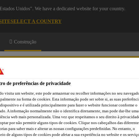
 "Estados Unidos". We have a dedicated website for your country.
SITE
SELECT A COUNTRY
Construção
 Proteção do Concreto
ro de preferências de privacidade
o visita um website, este pode armazenar ou recolher informações no seu navegado
ipalmente na forma de cookies. Esta informação pode ser sobre si, as suas preferênci
a
Downloads
Atendimento Técnico
Atendimento Comercia
 dispositivo e é utilizada principalmente para fazer o website funcionar conforme o
ado. A informação normalmente não o identifica diretamente, mas pode dar-lhe uma
iência web mais personalizada. Uma vez que respeitamos o seu direito à privacidad
optar por não permitir alguns tipos de cookies. Clique nos cabeçalhos das diferente
reto
Hidrofugantes
Hidrofugante Base Silano Tixotrópico
orias para saber mais e alterar as nossas configurações predefinidas. No entanto, o
eio de alguns tipos de cookies pode afetar a sua experiência no website e os serviç