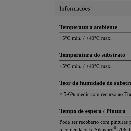
Informações
Temperatura ambiente
+5°C min. / +40°C max.
Temperatura do substrato
+5°C min. / +40°C max.
Teor da humidade do substr
< 5-6% medir com recurso ao Tr
Tempo de espera / Pintura
Pode ser recoberto com pinturas p
®
recomendações. Sikagard
-706 T