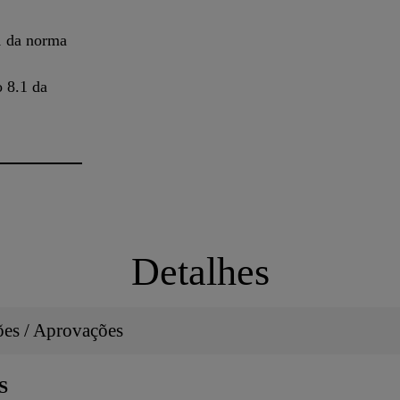
1 da norma
o 8.1 da
Detalhes
ções / Aprovações
S