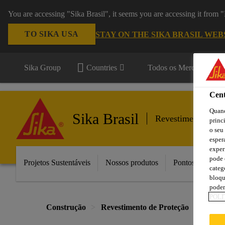
You are accessing "Sika Brasil", it seems you are accessing it from
TO SIKA USA
STAY ON THE SIKA BRASIL WEB
Sika Group
Countries
Todos os Mercados
Cent
Quand
Sika Brasil
Revestimento de P
princ
o seu
esper
exper
pode 
Projetos Sustentáveis
Nossos produtos
Pontos de Vend
categ
bloqu
podem
POLÍ
Construção
Revestimento de Proteção
Reves