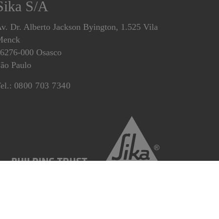
Sika S/A
v. Dr. Alberto Jackson Byington, 1.525 Vila
Menck
6276-000 Osasco
ão Paulo
el.:
0800 703 7340