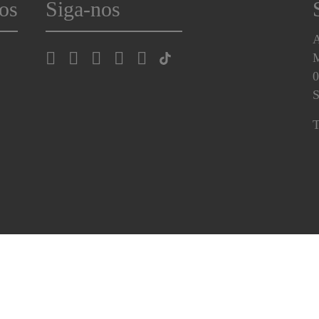
os
Siga-nos
A
0
S
T