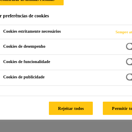
 K-101 TW
r preferências de cookies
esinas de epóxi, isento de solventes, com boa resistência qu
Cookies estritamente necessários
Sempre at
Cookies de desempenho
Cookies de funcionalidade
Cookies de publicidade
ATEND
Rejeitar todos
Permitir t
FICHA TÉCNICA
FICHA