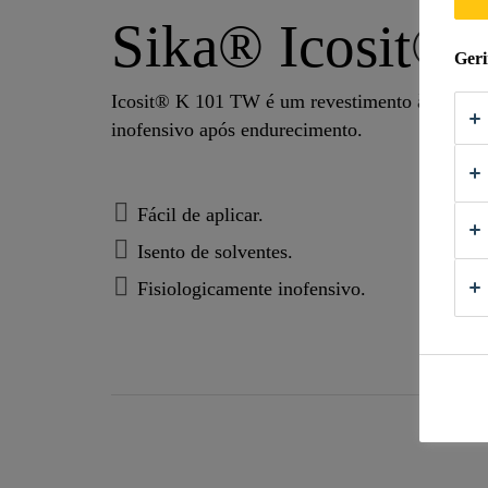
Sika® Icosit®
Geri
Icosit® K 101 TW é um revestimento à base de r
inofensivo após endurecimento.
Fácil de aplicar.
Isento de solventes.
Fisiologicamente inofensivo.