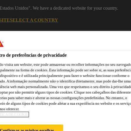
 "Estados Unidos". We have a dedicated website for your country.
SITE
SELECT A COUNTRY
Construção
ro de preferências de privacidade
o visita um website, este pode armazenar ou recolher informações no seu navegado
roteção
ipalmente na forma de cookies. Esta informação pode ser sobre si, as suas preferênci
 dispositivo e é utilizada principalmente para fazer o website funcionar conforme o
ado. A informação normalmente não o identifica diretamente, mas pode dar-lhe uma
iência web mais personalizada. Uma vez que respeitamos o seu direito à privacidad
optar por não permitir alguns tipos de cookies. Clique nos cabeçalhos das diferente
a
Downloads
Atendimento Técnico
Atendimento Comercia
orias para saber mais e alterar as nossas configurações predefinidas. No entanto, o
eio de alguns tipos de cookies pode afetar a sua experiência no website e os serviç
os oferecer.
TICA DE COOKIE
timentos Epóxi
Pinturas (altos sólidos)
Sika® Icosit® K-10
Confirmar as minhas escolhas