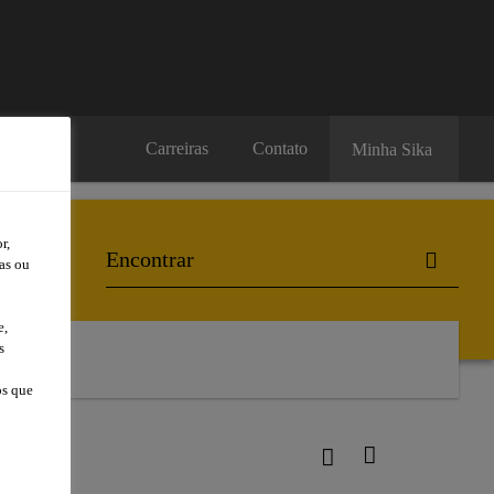
Carreiras
Contato
Minha Sika
r,
as ou
e,
s
l
os que
1 TW