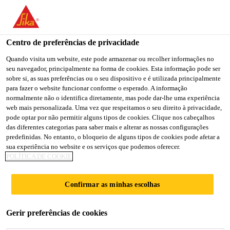
You are accessing "Sika Brasil", it seems you are accessing it
from "Estados Unidos". We have a dedicated website for your
country.
Centro de preferências de privacidade
TO
Quando visita um website, este pode armazenar ou recolher informações no
STAY ON THE SIKA
SELECT A
seu navegador, principalmente na forma de cookies. Esta informação pode ser
SIKA
BRASIL WEBSITE
COUNTRY
sobre si, as suas preferências ou o seu dispositivo e é utilizada principalmente
USA
para fazer o website funcionar conforme o esperado. A informação
normalmente não o identifica diretamente, mas pode dar-lhe uma experiência
web mais personalizada. Uma vez que respeitamos o seu direito à privacidade,
Sika Brasil
pode optar por não permitir alguns tipos de cookies. Clique nos cabeçalhos
das diferentes categorias para saber mais e alterar as nossas configurações
predefinidas. No entanto, o bloqueio de alguns tipos de cookies pode afetar a
sua experiência no website e os serviços que podemos oferecer.
POLÍTICA DE COOKIE
ESPUMA
Confirmar as minhas escolhas
EXPANSIVA
Gerir preferências de cookies