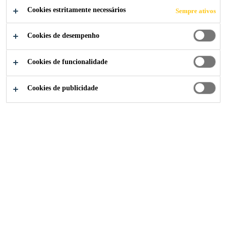
Cookies estritamente necessários
Sempre ativos
Cookies de desempenho
Construção
...
Selante de Poliuretano
Cookies de funcionalidade
Cookies de publicidade
Sika Brasil
Sobre Nós
História
Sustentabilidade
Indústria