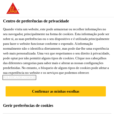
You are accessing "Sika Brasil", it seems you are accessing it
from "Estados Unidos". We have a dedicated website for your
country.
Centro de preferências de privacidade
TO
Quando visita um website, este pode armazenar ou recolher informações no
STAY ON THE SIKA
SELECT A
seu navegador, principalmente na forma de cookies. Esta informação pode ser
SIKA
BRASIL WEBSITE
COUNTRY
sobre si, as suas preferências ou o seu dispositivo e é utilizada principalmente
USA
para fazer o website funcionar conforme o esperado. A informação
normalmente não o identifica diretamente, mas pode dar-lhe uma experiência
web mais personalizada. Uma vez que respeitamos o seu direito à privacidade,
Sika Brasil
pode optar por não permitir alguns tipos de cookies. Clique nos cabeçalhos
das diferentes categorias para saber mais e alterar as nossas configurações
predefinidas. No entanto, o bloqueio de alguns tipos de cookies pode afetar a
sua experiência no website e os serviços que podemos oferecer.
POLÍTICA DE COOKIE
SELANTE DE
Confirmar as minhas escolhas
POLIURETANO
Gerir preferências de cookies