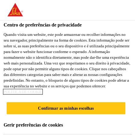
You are accessing "Sika Brasil", it seems you are accessing it
from "Estados Unidos". We have a dedicated website for your
country.
Centro de preferências de privacidade
TO
Quando visita um website, este pode armazenar ou recolher informações no
STAY ON THE SIKA
SELECT A
seu navegador, principalmente na forma de cookies. Esta informação pode ser
SIKA
BRASIL WEBSITE
COUNTRY
sobre si, as suas preferências ou o seu dispositivo e é utilizada principalmente
USA
para fazer o website funcionar conforme o esperado. A informação
normalmente não o identifica diretamente, mas pode dar-lhe uma experiência
web mais personalizada. Uma vez que respeitamos o seu direito à privacidade,
Sika Brasil
pode optar por não permitir alguns tipos de cookies. Clique nos cabeçalhos
das diferentes categorias para saber mais e alterar as nossas configurações
predefinidas. No entanto, o bloqueio de alguns tipos de cookies pode afetar a
sua experiência no website e os serviços que podemos oferecer.
POLÍTICA DE COOKIE
JUNTAS EM
Confirmar as minhas escolhas
FACHADAS
Gerir preferências de cookies