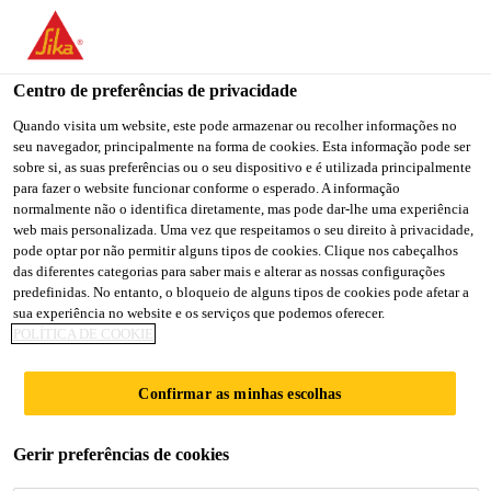
You are accessing "Sika Brasil", it seems you are accessing it
from "Estados Unidos". We have a dedicated website for your
country.
Centro de preferências de privacidade
TO
Quando visita um website, este pode armazenar ou recolher informações no
STAY ON THE SIKA
SELECT A
seu navegador, principalmente na forma de cookies. Esta informação pode ser
SIKA
BRASIL WEBSITE
COUNTRY
sobre si, as suas preferências ou o seu dispositivo e é utilizada principalmente
USA
para fazer o website funcionar conforme o esperado. A informação
normalmente não o identifica diretamente, mas pode dar-lhe uma experiência
web mais personalizada. Uma vez que respeitamos o seu direito à privacidade,
Sika Brasil
pode optar por não permitir alguns tipos de cookies. Clique nos cabeçalhos
das diferentes categorias para saber mais e alterar as nossas configurações
predefinidas. No entanto, o bloqueio de alguns tipos de cookies pode afetar a
sua experiência no website e os serviços que podemos oferecer.
POLÍTICA DE COOKIE
JUNTAS EM
Confirmar as minhas escolhas
RESERVATÓRIO
Gerir preferências de cookies