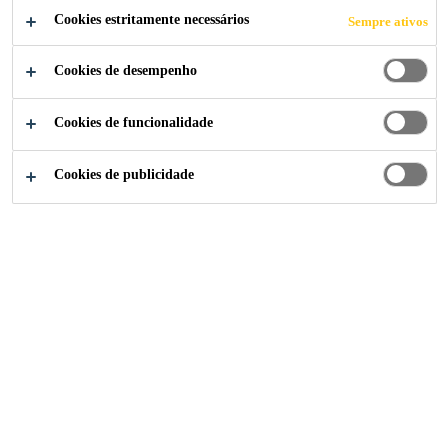
S DE ÁGUA
Cookies estritamente necessários
Sempre ativos
POTÁVEL
Cookies de desempenho
Cookies de funcionalidade
Cookies de publicidade
Construção
...
Juntas em Reservatórios de Água Potáve
Selante de Poliuretano