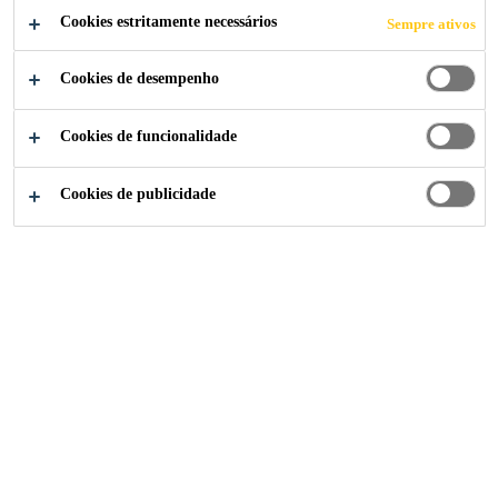
Cookies estritamente necessários
Sempre ativos
Cookies de desempenho
Construção
...
Acelerador de Resistência
Cookies de funcionalidade
Cookies de publicidade
SikaRapid® C-100
Acelerador de resistência inicial
Sika Brasil