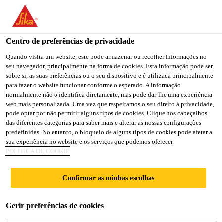
You are accessing "Sika Brasil", it seems you are accessing it
from "Estados Unidos". We have a dedicated website for your
country.
Centro de preferências de privacidade
TO
Quando visita um website, este pode armazenar ou recolher informações no
STAY ON THE SIKA
SELECT A
seu navegador, principalmente na forma de cookies. Esta informação pode ser
SIKA
BRASIL WEBSITE
COUNTRY
sobre si, as suas preferências ou o seu dispositivo e é utilizada principalmente
USA
para fazer o website funcionar conforme o esperado. A informação
normalmente não o identifica diretamente, mas pode dar-lhe uma experiência
web mais personalizada. Uma vez que respeitamos o seu direito à privacidade,
Sika Brasil
pode optar por não permitir alguns tipos de cookies. Clique nos cabeçalhos
das diferentes categorias para saber mais e alterar as nossas configurações
predefinidas. No entanto, o bloqueio de alguns tipos de cookies pode afetar a
sua experiência no website e os serviços que podemos oferecer.
POLÍTICA DE COOKIE
ACELERADOR DE
Confirmar as minhas escolhas
RESISTÊNCIA
Gerir preferências de cookies