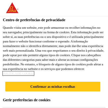
You are accessing "Sika Brasil", it seems you are accessing it
from "Estados Unidos". We have a dedicated website for your
country.
Centro de preferências de privacidade
TO
Quando visita um website, este pode armazenar ou recolher informações no
STAY ON THE SIKA
SELECT A
seu navegador, principalmente na forma de cookies. Esta informação pode ser
SIKA
BRASIL WEBSITE
COUNTRY
sobre si, as suas preferências ou o seu dispositivo e é utilizada principalmente
USA
para fazer o website funcionar conforme o esperado. A informação
normalmente não o identifica diretamente, mas pode dar-lhe uma experiência
web mais personalizada. Uma vez que respeitamos o seu direito à privacidade,
Sika Brasil
pode optar por não permitir alguns tipos de cookies. Clique nos cabeçalhos
das diferentes categorias para saber mais e alterar as nossas configurações
predefinidas. No entanto, o bloqueio de alguns tipos de cookies pode afetar a
sua experiência no website e os serviços que podemos oferecer.
POLÍTICA DE COOKIE
PLASTIFICANTE
Confirmar as minhas escolhas
DE PEGA
Gerir preferências de cookies
RETARDADA