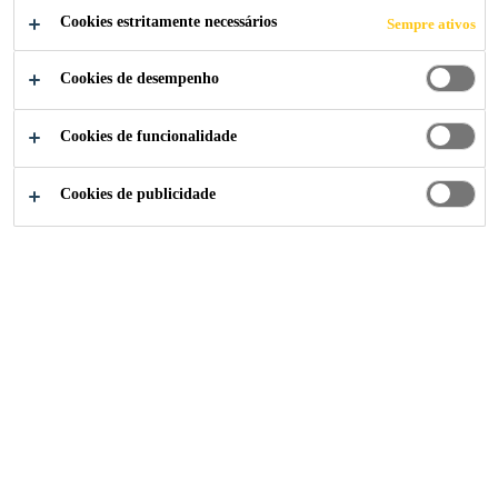
Cookies estritamente necessários
Sempre ativos
Cookies de desempenho
Construção
...
Plastificante de Pega Retardada
Cookies de funcionalidade
Cookies de publicidade
Sikament®-700 BI
ADITIVO PLASTIFICANTE RETARDADOR DE PEGA /
REDUTOR DE ÁGUA DE ALTO DESEMPENHO
Sikament® PR