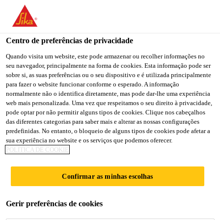
You are accessing "Sika Brasil", it seems you are accessing it
from "Estados Unidos". We have a dedicated website for your
country.
Centro de preferências de privacidade
TO
Quando visita um website, este pode armazenar ou recolher informações no
STAY ON THE SIKA
SELECT A
seu navegador, principalmente na forma de cookies. Esta informação pode ser
SIKA
BRASIL WEBSITE
COUNTRY
sobre si, as suas preferências ou o seu dispositivo e é utilizada principalmente
USA
para fazer o website funcionar conforme o esperado. A informação
normalmente não o identifica diretamente, mas pode dar-lhe uma experiência
web mais personalizada. Uma vez que respeitamos o seu direito à privacidade,
Sika Brasil
pode optar por não permitir alguns tipos de cookies. Clique nos cabeçalhos
das diferentes categorias para saber mais e alterar as nossas configurações
predefinidas. No entanto, o bloqueio de alguns tipos de cookies pode afetar a
sua experiência no website e os serviços que podemos oferecer.
POLÍTICA DE COOKIE
SUPERPLASTIFICA
Confirmar as minhas escolhas
NTE TIPO II COM
Gerir preferências de cookies
FOCO EM PRÉ-