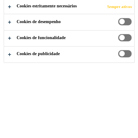
Cookies estritamente necessários
Sempre ativos
FABRICADOS
Cookies de desempenho
Cookies de funcionalidade
Construção
...
Superplastificante Tipo II com Foco em 
Cookies de publicidade
Sika® ViscoCrete®-20 HE
Aditivo superplastificante de alto desempenho / Alta
resistência inicial