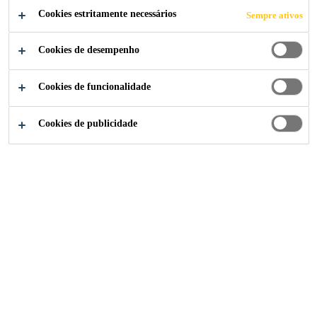
Cookies estritamente necessários
Sempre ativos
Cookies de desempenho
Construção
...
Plastificante de Pega Normal
Cookies de funcionalidade
Cookies de publicidade
Sikament® PF-175
Aditivo plastificante de pega normal com alto poder de
redução de água
Sikament® RM-300