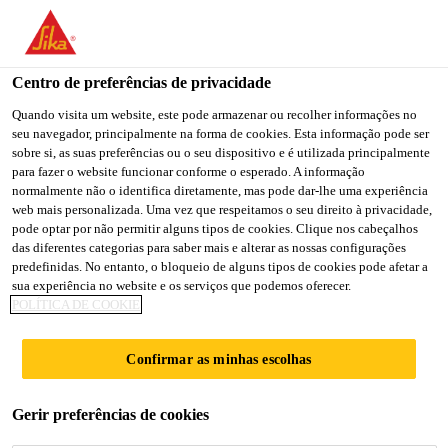
You are accessing "Sika Brasil", it seems you are accessing it
from "Estados Unidos". We have a dedicated website for your
country.
Centro de preferências de privacidade
TO
Quando visita um website, este pode armazenar ou recolher informações no
STAY ON THE SIKA
SELECT A
seu navegador, principalmente na forma de cookies. Esta informação pode ser
SIKA
BRASIL WEBSITE
COUNTRY
sobre si, as suas preferências ou o seu dispositivo e é utilizada principalmente
USA
para fazer o website funcionar conforme o esperado. A informação
normalmente não o identifica diretamente, mas pode dar-lhe uma experiência
web mais personalizada. Uma vez que respeitamos o seu direito à privacidade,
Sika Brasil
pode optar por não permitir alguns tipos de cookies. Clique nos cabeçalhos
das diferentes categorias para saber mais e alterar as nossas configurações
predefinidas. No entanto, o bloqueio de alguns tipos de cookies pode afetar a
sua experiência no website e os serviços que podemos oferecer.
POLÍTICA DE COOKIE
PLASTIFICANTE
Confirmar as minhas escolhas
DE PEGA NORMAL
Gerir preferências de cookies