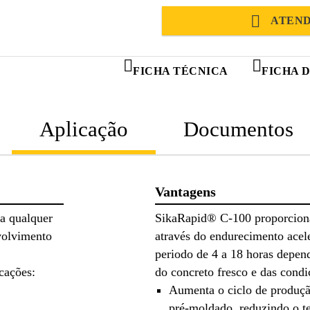
ATEND
FICHA TÉCNICA
FICHA 
Aplicação
Documentos
Vantagens
a qualquer
SikaRapid® C-100 proporciona
volvimento
através do endurecimento acel
periodo de 4 a 18 horas depen
cações:
do concreto fresco e das cond
Aumenta o ciclo de produção
pré-moldado, reduzindo o t