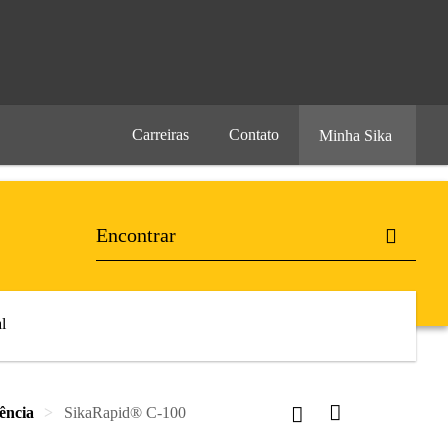
Carreiras
Contato
Minha Sika
l
ência
SikaRapid® C-100