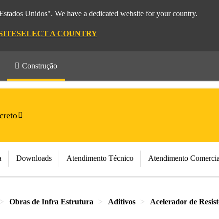
 "Estados Unidos". We have a dedicated website for your country.
SITE
SELECT A COUNTRY
Construção
creto
a
Downloads
Atendimento Técnico
Atendimento Comercia
Obras de Infra Estrutura
Aditivos
Acelerador de Resist