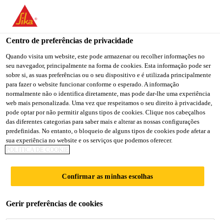
You are accessing "Sika Brasil", it seems you are accessing it
from "Estados Unidos". We have a dedicated website for your
country.
Centro de preferências de privacidade
Construção
...
Sika® ViscoCrete®-60 HE
TO
Quando visita um website, este pode armazenar ou recolher informações no
STAY ON THE SIKA
SELECT A
seu navegador, principalmente na forma de cookies. Esta informação pode ser
SIKA
BRASIL WEBSITE
COUNTRY
sobre si, as suas preferências ou o seu dispositivo e é utilizada principalmente
USA
para fazer o website funcionar conforme o esperado. A informação
normalmente não o identifica diretamente, mas pode dar-lhe uma experiência
web mais personalizada. Uma vez que respeitamos o seu direito à privacidade,
Sika®
Sika Brasil
pode optar por não permitir alguns tipos de cookies. Clique nos cabeçalhos
das diferentes categorias para saber mais e alterar as nossas configurações
predefinidas. No entanto, o bloqueio de alguns tipos de cookies pode afetar a
ViscoCrete®-60
sua experiência no website e os serviços que podemos oferecer.
POLÍTICA DE COOKIE
HE
Confirmar as minhas escolhas
ADITIVO SUPERPLASTIFICANTE DE
Gerir preferências de cookies
ALTO DESEMPENHO / ALTA