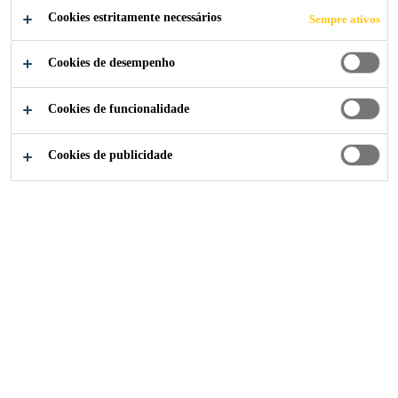
RESISTÊNCIA INICIAL
Cookies estritamente necessários
Sempre ativos
Sika® ViscoCrete®-60 HE
é um aditivo líquido
Cookies de desempenho
superplastificante de pega acelerada de terceira
geração, para indústria de pré-fabricados, concretos
de alta resistência inicial, concreto de alto
Cookies de funcionalidade
Ler mais (+)
desempenho (CAD) e concreto auto-adensável
(CAA).
Cookies de publicidade
Sika® ViscoCrete®-60 HE
é utilizado como
um poderoso superplastificante atuando por
diferentes mecanismos. Através da adsorção
superficial e do efeito estérico age
promovendo a separação das partículas de
aglomerante proporcionando as seguintes
propriedades ao concreto:
Aumento intenso no desenvolvimento dos ganhos
de resistências iniciais, resultando numa