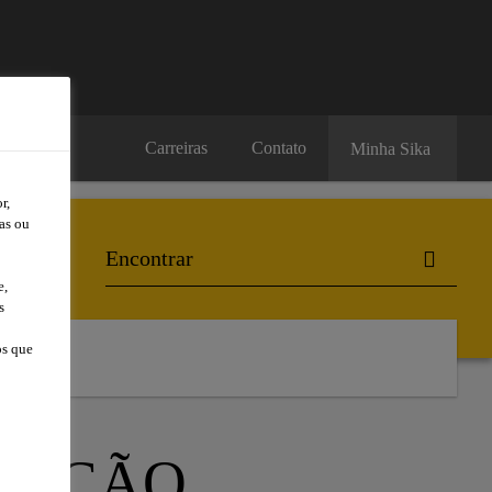
Carreiras
Contato
Minha Sika
r,
as ou
e,
s
os que
l
IZAÇÃO