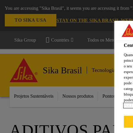
You are accessing "Sika Brasil", it seems you are accessing it from
TO SIKA USA
STAY ON THE SIKA BRASIL WEB
Sika Group
Countries
Todos os Mercados
Cent
Quand
princ
o seu
Sika Brasil
Tecnologia do Con
esper
exper
pode 
categ
bloqu
Projetos Sustentáveis
Nossos produtos
Pontos de Vend
podem
POLÍ
ADITIVOS PAR