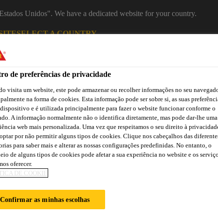
 "Estados Unidos". We have a dedicated website for your country.
SITE
SELECT A COUNTRY
Construção
ro de preferências de privacidade
o visita um website, este pode armazenar ou recolher informações no seu navegado
ipalmente na forma de cookies. Esta informação pode ser sobre si, as suas preferênci
 dispositivo e é utilizada principalmente para fazer o website funcionar conforme o
creto
ado. A informação normalmente não o identifica diretamente, mas pode dar-lhe uma
iência web mais personalizada. Uma vez que respeitamos o seu direito à privacidad
optar por não permitir alguns tipos de cookies. Clique nos cabeçalhos das diferente
orias para saber mais e alterar as nossas configurações predefinidas. No entanto, o
eio de alguns tipos de cookies pode afetar a sua experiência no website e os serviç
a
Downloads
Atendimento Técnico
Atendimento Comercia
os oferecer.
TICA DE COOKIE
Confirmar as minhas escolhas
A IMPERMEABIL