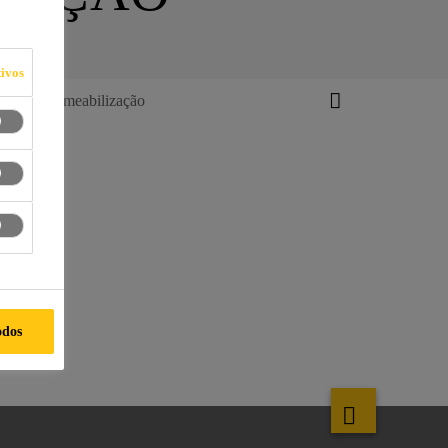
ivos
para Impermeabilização
odos