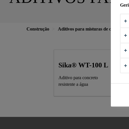
Geri
Construção
Aditivos para misturas de concreto
Sika® WT-100 L
Aditivo para concreto
resistente a água