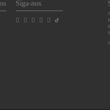
os
Siga-nos
A
0
S
T