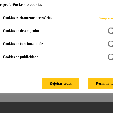
r preferências de cookies
Cookies estritamente necessários
Sempre at
Obras de Infra Estrutura
Produtos Auxiliares
Aditivos 
Cookies de desempenho
Cookies de funcionalidade
Sika® WT-200 P
Cookies de publicidade
Aditivo cristalizante para
concreto impermeável
Rejeitar todos
Permitir t