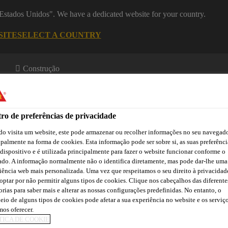
 "Estados Unidos". We have a dedicated website for your country.
SITE
SELECT A COUNTRY
Construção
ro de preferências de privacidade
creto
o visita um website, este pode armazenar ou recolher informações no seu navegado
ipalmente na forma de cookies. Esta informação pode ser sobre si, as suas preferênci
 dispositivo e é utilizada principalmente para fazer o website funcionar conforme o
ado. A informação normalmente não o identifica diretamente, mas pode dar-lhe uma
a
Downloads
Atendimento Técnico
Atendimento Comercia
iência web mais personalizada. Uma vez que respeitamos o seu direito à privacidad
optar por não permitir alguns tipos de cookies. Clique nos cabeçalhos das diferente
orias para saber mais e alterar as nossas configurações predefinidas. No entanto, o
eio de alguns tipos de cookies pode afetar a sua experiência no website e os serviç
os oferecer.
TICA DE COOKIE