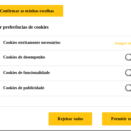
®-200
Confirmar as minhas escolhas
r preferências de cookies
superficial do cimento, que permite obter superfícies rugosas
Cookies estritamente necessários
Sempre at
Cookies de desempenho
ATEND
Cookies de funcionalidade
Cookies de publicidade
FICHA TÉCNICA
FICHA 
Aplicação
Documentos
Rejeitar todos
Permitir t