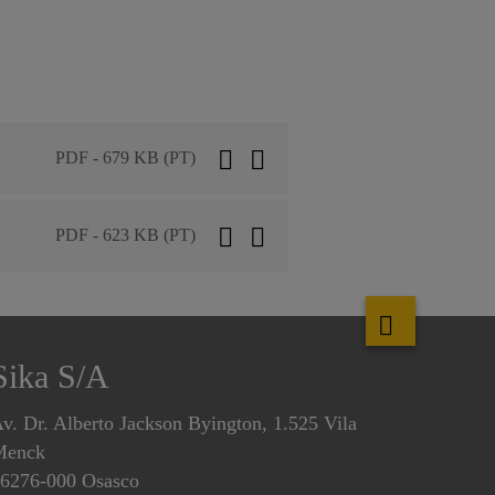
PDF - 679 KB (PT)
PDF - 623 KB (PT)
Sika S/A
v. Dr. Alberto Jackson Byington, 1.525 Vila
Menck
6276-000 Osasco