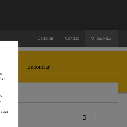
Carreiras
Contato
Minha Sika
r,
as ou
l
e,
s
os que