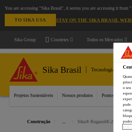
You are accessing "Sika Brasil", it seems you are accessing it from
TO SIKA USA
STAY ON THE SIKA BRASIL WEB
Sika Group
Countries
Todos os Mercados
Cent
Sika Brasil
Tecnologia do Con
Quand
princ
o seu
esper
Projetos Sustentáveis
Nossos produtos
Pontos de Vend
exper
pode 
categ
bloqu
podem
Construção
...
Sika® Rugasol®-200
POLÍ