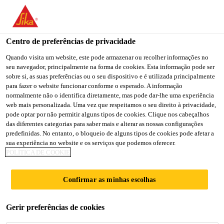
You are accessing "Sika Brasil", it seems you are accessing it
from "Estados Unidos". We have a dedicated website for your
country.
Centro de preferências de privacidade
Construção
...
Sika® Separol® Top
TO
Quando visita um website, este pode armazenar ou recolher informações no
STAY ON THE SIKA
SELECT A
seu navegador, principalmente na forma de cookies. Esta informação pode ser
SIKA
BRASIL WEBSITE
COUNTRY
sobre si, as suas preferências ou o seu dispositivo e é utilizada principalmente
USA
para fazer o website funcionar conforme o esperado. A informação
normalmente não o identifica diretamente, mas pode dar-lhe uma experiência
web mais personalizada. Uma vez que respeitamos o seu direito à privacidade,
Sika® Separol®
Sika Brasil
pode optar por não permitir alguns tipos de cookies. Clique nos cabeçalhos
das diferentes categorias para saber mais e alterar as nossas configurações
predefinidas. No entanto, o bloqueio de alguns tipos de cookies pode afetar a
Top
sua experiência no website e os serviços que podemos oferecer.
POLÍTICA DE COOKIE
Desmoldante e protetor de fôrmas
Confirmar as minhas escolhas
Sika® Separol® Top
é uma composição fina oleosa,
emulsionada em água, para aplicação em formas de
Gerir preferências de cookies
madeira ou outras formas absorventes. Facilita a