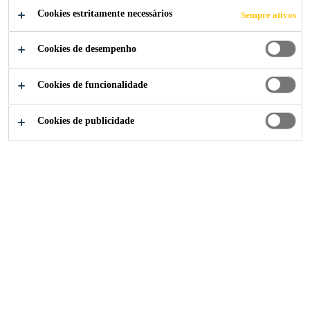
Cookies estritamente necessários
Sempre ativos
Cookies de desempenho
Construção
...
Controlador de Hidratação
Cookies de funcionalidade
Cookies de publicidade
SikaTard® R
Aditivo retardador de pega
Sika Brasil