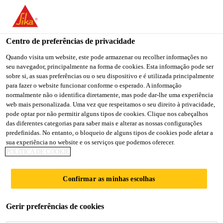
You are accessing "Sika Brasil", it seems you are accessing it
from "Estados Unidos". We have a dedicated website for your
country.
Centro de preferências de privacidade
TO
Quando visita um website, este pode armazenar ou recolher informações no
STAY ON THE SIKA
SELECT A
seu navegador, principalmente na forma de cookies. Esta informação pode ser
SIKA
BRASIL WEBSITE
COUNTRY
sobre si, as suas preferências ou o seu dispositivo e é utilizada principalmente
USA
para fazer o website funcionar conforme o esperado. A informação
normalmente não o identifica diretamente, mas pode dar-lhe uma experiência
web mais personalizada. Uma vez que respeitamos o seu direito à privacidade,
Sika Brasil
pode optar por não permitir alguns tipos de cookies. Clique nos cabeçalhos
das diferentes categorias para saber mais e alterar as nossas configurações
predefinidas. No entanto, o bloqueio de alguns tipos de cookies pode afetar a
sua experiência no website e os serviços que podemos oferecer.
POLÍTICA DE COOKIE
CONTROLADOR
Confirmar as minhas escolhas
DE HIDRATAÇÃO
Gerir preferências de cookies