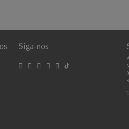
os
Siga-nos
A
0
S
T