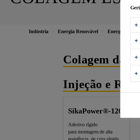
Geri
Indústria
Energia Renovável
Energia Eólica
Colagem das P
Injeção e Rep
SikaPower®-1200
Adesivo rígido
para montagem de alta
resistência, de cura rápida