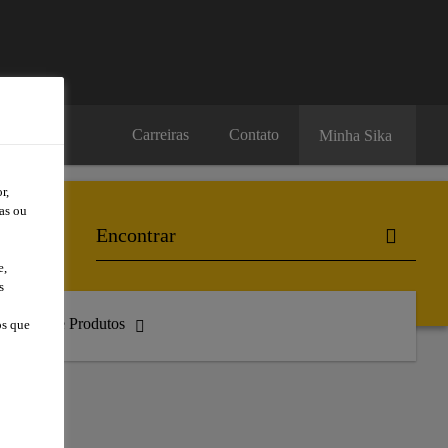
Carreiras
Contato
Minha Sika
r,
as ou
e,
s
atálogo de Produtos
os que
ÁS