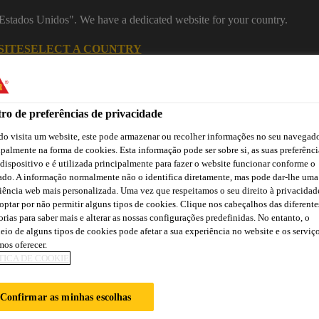
 "Estados Unidos". We have a dedicated website for your country.
SITE
SELECT A COUNTRY
Indústria
ro de preferências de privacidade
o visita um website, este pode armazenar ou recolher informações no seu navegado
ipalmente na forma de cookies. Esta informação pode ser sobre si, as suas preferênci
 dispositivo e é utilizada principalmente para fazer o website funcionar conforme o
ado. A informação normalmente não o identifica diretamente, mas pode dar-lhe uma
iência web mais personalizada. Uma vez que respeitamos o seu direito à privacidad
optar por não permitir alguns tipos de cookies. Clique nos cabeçalhos das diferente
orias para saber mais e alterar as nossas configurações predefinidas. No entanto, o
ão
Atendimento Técnico Indústria
Centro de Downloads
C
eio de alguns tipos de cookies pode afetar a sua experiência no website e os serviç
os oferecer.
TICA DE COOKIE
UTURAL DAS P
Confirmar as minhas escolhas