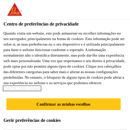
You are accessing "Sika Brasil", it seems you are accessing it
from "Estados Unidos". We have a dedicated website for your
country.
Centro de preferências de privacidade
TO
Quando visita um website, este pode armazenar ou recolher informações no
STAY ON THE SIKA
SELECT A
seu navegador, principalmente na forma de cookies. Esta informação pode ser
SIKA
BRASIL WEBSITE
COUNTRY
sobre si, as suas preferências ou o seu dispositivo e é utilizada principalmente
USA
para fazer o website funcionar conforme o esperado. A informação
normalmente não o identifica diretamente, mas pode dar-lhe uma experiência
web mais personalizada. Uma vez que respeitamos o seu direito à privacidade,
Sika Brasil
pode optar por não permitir alguns tipos de cookies. Clique nos cabeçalhos
das diferentes categorias para saber mais e alterar as nossas configurações
predefinidas. No entanto, o bloqueio de alguns tipos de cookies pode afetar a
sua experiência no website e os serviços que podemos oferecer.
POLÍTICA DE COOKIE
SURFACE
Confirmar as minhas escolhas
PROTECTION OF
Gerir preferências de cookies
CONCRETE