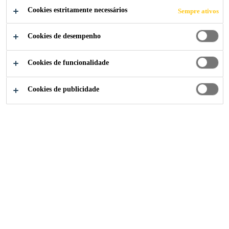
- O CAMINHO
Cookies estritamente necessários
Sempre ativos
LOW BAKE
Cookies de desempenho
Procure novos adesivos de baixo cozimento
Cookies de funcionalidade
que reduzam o consumo de energia e
avancem na fabricação sustentável.
Cookies de publicidade
Indústria
...
Excelência Na Body Shop - O Caminho 
2024
AUTOMOTIVE