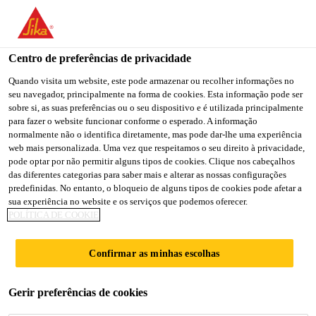
You are accessing "Sika Brasil", it seems you are accessing it
from "Estados Unidos". We have a dedicated website for your
country.
Centro de preferências de privacidade
TO
Quando visita um website, este pode armazenar ou recolher informações no
STAY ON THE SIKA
SELECT A
seu navegador, principalmente na forma de cookies. Esta informação pode ser
SIKA
BRASIL WEBSITE
COUNTRY
sobre si, as suas preferências ou o seu dispositivo e é utilizada principalmente
USA
para fazer o website funcionar conforme o esperado. A informação
normalmente não o identifica diretamente, mas pode dar-lhe uma experiência
web mais personalizada. Uma vez que respeitamos o seu direito à privacidade,
Sika Brasil
pode optar por não permitir alguns tipos de cookies. Clique nos cabeçalhos
das diferentes categorias para saber mais e alterar as nossas configurações
predefinidas. No entanto, o bloqueio de alguns tipos de cookies pode afetar a
sua experiência no website e os serviços que podemos oferecer.
POLÍTICA DE COOKIE
EXCELÊNCIA
Confirmar as minhas escolhas
NA BODY SHOP
Gerir preferências de cookies