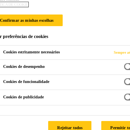
TICA DE COOKIE
Sikaflex®-101 Se
Confirmar as minhas escolhas
Selante flexível de poliuretano Híbrido
r preferências de cookies
Sikaflex® 101 Sela Plus é um selante/adesivo elásti
cura com a umidade do ar, sendo recomendado e adeq
Cookies estritamente necessários
Sempre at
aderência na maioria dos materiais da construção civil
Cookies de desempenho
Boa resistência ao envelhecimento
Cookies de funcionalidade
Boa resistência às intempéries.
Cookies de publicidade
Boa aderência
Rejeitar todos
Permitir t