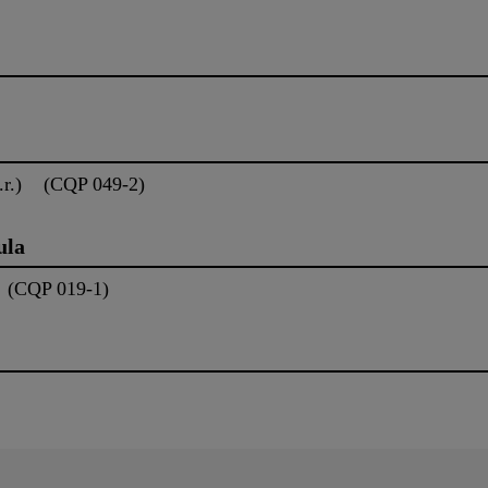
u.r.) (CQP 049-2)
ula
) (CQP 019-1)