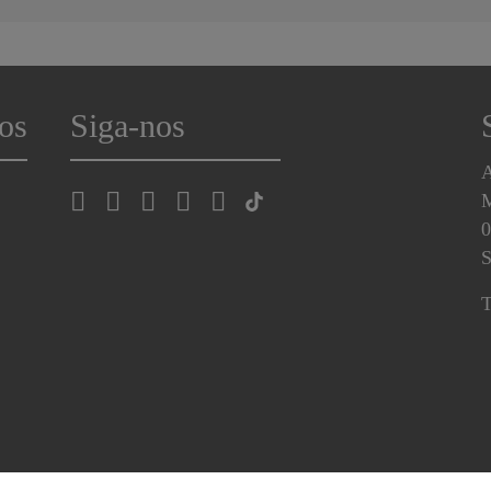
os
Siga-nos
A
0
S
T