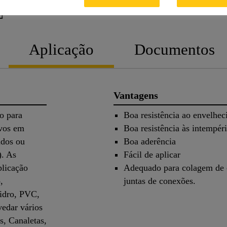
FICHA TÉCNICA
FICHA
Aplicação
Documentos
Vantagens
o para
Boa resistência ao envelhe
ivos em
Boa resistência às intempéri
idos ou
Boa aderência
). As
Fácil de aplicar
plicação
Adequado para colagem de ca
,
juntas de conexões.
idro, PVC,
vedar vários
s, Canaletas,