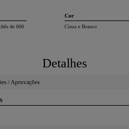
Cor
achês de 600
Cinza e Branco
Detalhes
ções / Aprovações
S