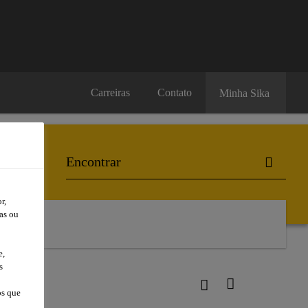
Carreiras
Contato
Minha Sika
r,
as ou
e,
s
os que