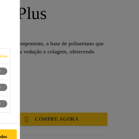
la Plus
co, monocomponente, a base de poliuretano que
uado para vedação e colagem, oferecendo
ivos
.
COMPRE AGORA
odos