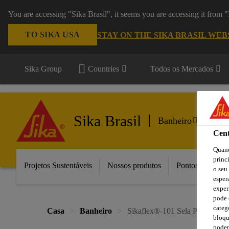
You are accessing "Sika Brasil", it seems you are accessing it from
TO SIKA USA
STAY ON THE SIKA BRASIL WEB
Sika Group
Countries
Todos os Mercados
Sika Brasil
Banheiro
Cent
Quand
princ
Projetos Sustentáveis
Nossos produtos
Pontos de Vend
o seu
esper
exper
pode 
categ
Casa
Banheiro
Sikaflex®-101 Sela Plus
bloqu
podem