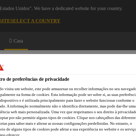
 "Estados Unidos". We have a dedicated website for your country.
SITE
SELECT A COUNTRY
Casa
ro de preferências de privacidade
o visita um website, este pode armazenar ou recolher informações no seu navegado
ipalmente na forma de cookies. Esta informação pode ser sobre si, as suas preferênci
a
Downloads
Atendimento Técnico
 dispositivo e é utilizada principalmente para fazer o website funcionar conforme o
ado. A informação normalmente não o identifica diretamente, mas pode dar-lhe uma
iência web mais personalizada. Uma vez que respeitamos o seu direito à privacidad
optar por não permitir alguns tipos de cookies. Clique nos cabeçalhos das diferente
orias para saber mais e alterar as nossas configurações predefinidas. No entanto, o
eio de alguns tipos de cookies pode afetar a sua experiência no website e os serviç
os oferecer.