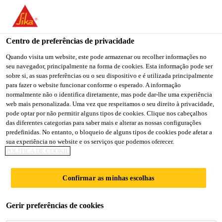
You are accessing "Sika Brasil", it seems you are accessing it
from "Estados Unidos". We have a dedicated website for your
country.
Centro de preferências de privacidade
TO
Quando visita um website, este pode armazenar ou recolher informações no
STAY ON THE SIKA
SELECT A
seu navegador, principalmente na forma de cookies. Esta informação pode ser
SIKA
BRASIL WEBSITE
COUNTRY
sobre si, as suas preferências ou o seu dispositivo e é utilizada principalmente
USA
para fazer o website funcionar conforme o esperado. A informação
normalmente não o identifica diretamente, mas pode dar-lhe uma experiência
web mais personalizada. Uma vez que respeitamos o seu direito à privacidade,
Sika Brasil
pode optar por não permitir alguns tipos de cookies. Clique nos cabeçalhos
das diferentes categorias para saber mais e alterar as nossas configurações
predefinidas. No entanto, o bloqueio de alguns tipos de cookies pode afetar a
sua experiência no website e os serviços que podemos oferecer.
POLÍTICA DE COOKIE
QUARTO
Confirmar as minhas escolhas
Gerir preferências de cookies