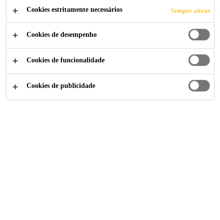
Cookies estritamente necessários
Sempre ativos
Cookies de desempenho
Casa
Quarto
Cookies de funcionalidade
Cookies de publicidade
Aqui você encontrará soluções para evitar ou
resolver problemas de umidade em seu
quarto.
Soluciones Sika para
renovación de dormitorios