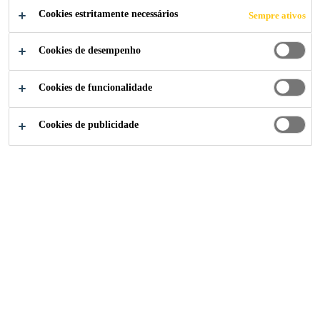
Cookies estritamente necessários
Sempre ativos
Cookies de desempenho
Casa
Coberturas
Cookies de funcionalidade
Cookies de publicidade
Aqui você encontrará soluções para reparar e
impermeabilizar seu telhado.
O que você precisa fazer?
3