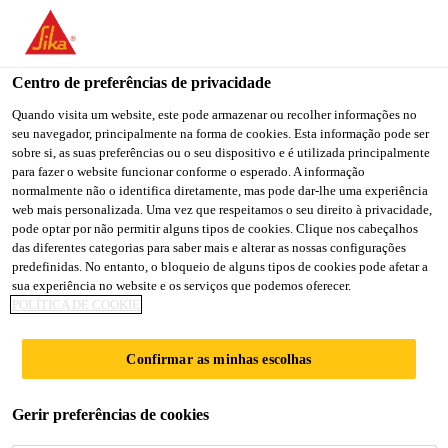
You are accessing "Sika Brasil", it seems you are accessing it
from "Estados Unidos". We have a dedicated website for your
country.
Centro de preferências de privacidade
TO
Quando visita um website, este pode armazenar ou recolher informações no
STAY ON THE SIKA
SELECT A
seu navegador, principalmente na forma de cookies. Esta informação pode ser
SIKA
BRASIL WEBSITE
COUNTRY
sobre si, as suas preferências ou o seu dispositivo e é utilizada principalmente
USA
para fazer o website funcionar conforme o esperado. A informação
normalmente não o identifica diretamente, mas pode dar-lhe uma experiência
web mais personalizada. Uma vez que respeitamos o seu direito à privacidade,
Sika Brasil
pode optar por não permitir alguns tipos de cookies. Clique nos cabeçalhos
das diferentes categorias para saber mais e alterar as nossas configurações
predefinidas. No entanto, o bloqueio de alguns tipos de cookies pode afetar a
sua experiência no website e os serviços que podemos oferecer.
POLÍTICA DE COOKIE
COBERTURAS
Confirmar as minhas escolhas
Gerir preferências de cookies