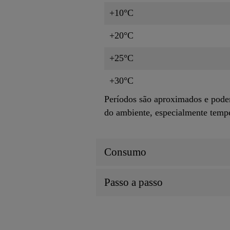
+10°C
+20°C
+25°C
+30°C
Períodos são aproximados e pode
do ambiente, especialmente tempe
Consumo
Passo a passo