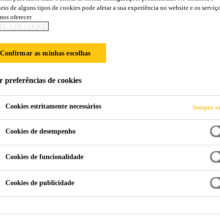
eio de alguns tipos de cookies pode afetar a sua experiência no website e os serviç
0 EP
os oferecer.
TICA DE COOKIE
TURA E SELAGEM DE PISOS
Confirmar as minhas escolhas
e resina epóxi, bi-componente, 100%
r preferências de cookies
Cookies estritamente necessários
Sempre at
Cookies de desempenho
Cookies de funcionalidade
FICHA TÉCNICA
FICHA
Cookies de publicidade