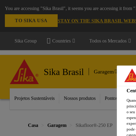
You are accessing "Sika Brasil", it seems you are accessing it from
TO SIKA USA
STAY ON THE SIKA BRASIL WEB
Sika Group
Countries
Todos os Mercados
Sika Brasil
Garagem
Cent
Projetos Sustentáveis
Nossos produtos
Pontos de Vend
Quand
princ
o seu
esper
exper
Casa
Garagem
Sikafloor®-250 EP
pode 
categ