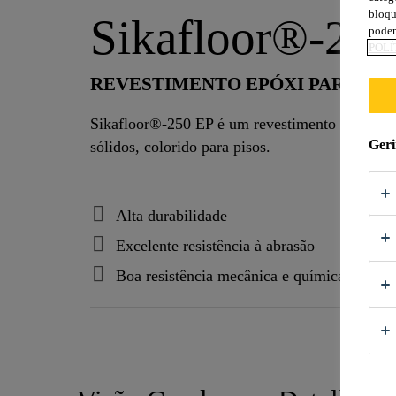
bloqu
Sikafloor®-25
podem
POLÍ
REVESTIMENTO EPÓXI PARA PIN
Sikafloor®-250 EP é um revestimento à base d
Geri
sólidos, colorido para pisos.
Alta durabilidade
Excelente resistência à abrasão
Boa resistência mecânica e química