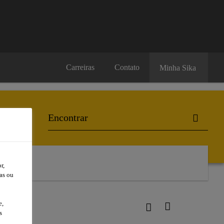
Carreiras
Contato
Minha Sika
r,
as ou
e,
s