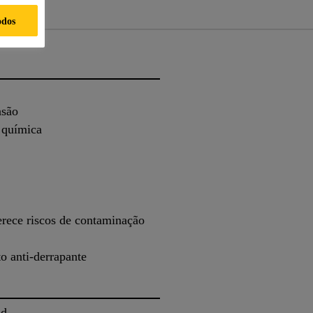
odos
asão
 química
erece riscos de contaminação
o anti-derrapante
id