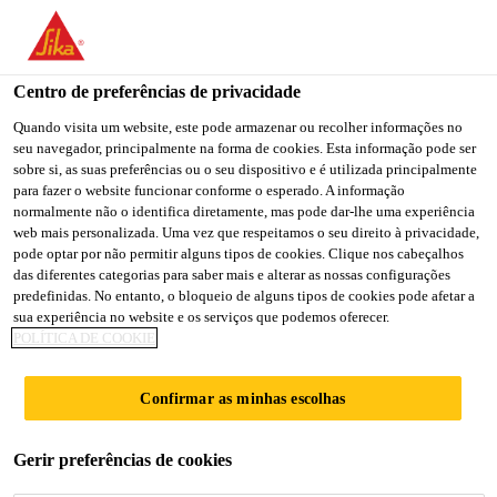
You are accessing "Sika Brasil", it seems you are accessing it
from "Estados Unidos". We have a dedicated website for your
country.
Centro de preferências de privacidade
Casa
Cozinha
SikaWall®-130 Regularizador de Base
TO
Quando visita um website, este pode armazenar ou recolher informações no
STAY ON THE SIKA
SELECT A
seu navegador, principalmente na forma de cookies. Esta informação pode ser
SIKA
BRASIL WEBSITE
COUNTRY
sobre si, as suas preferências ou o seu dispositivo e é utilizada principalmente
USA
para fazer o website funcionar conforme o esperado. A informação
normalmente não o identifica diretamente, mas pode dar-lhe uma experiência
web mais personalizada. Uma vez que respeitamos o seu direito à privacidade,
SikaWall®-130
Sika Brasil
pode optar por não permitir alguns tipos de cookies. Clique nos cabeçalhos
das diferentes categorias para saber mais e alterar as nossas configurações
predefinidas. No entanto, o bloqueio de alguns tipos de cookies pode afetar a
Regularizador de
sua experiência no website e os serviços que podemos oferecer.
POLÍTICA DE COOKIE
Base
Confirmar as minhas escolhas
Argamassa de cor cinza para revestimento
Gerir preferências de cookies
de paredes e tetos.