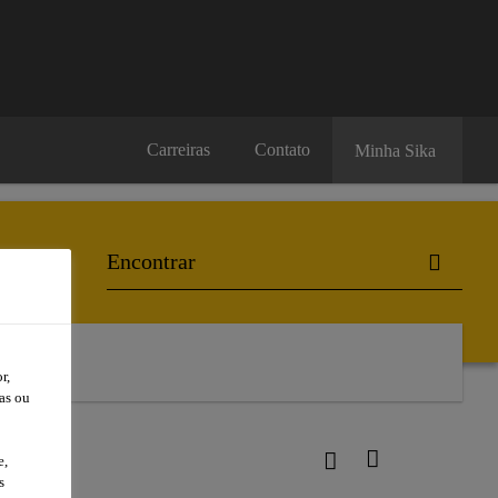
Carreiras
Contato
Minha Sika
r,
as ou
e,
s