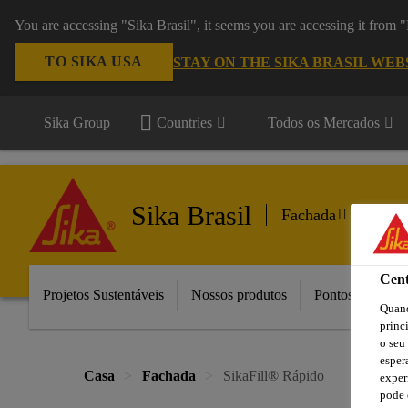
You are accessing "Sika Brasil", it seems you are accessing it from
TO SIKA USA
STAY ON THE SIKA BRASIL WEB
Sika Group
Countries
Todos os Mercados
Sika Brasil
Fachada
Cent
Projetos Sustentáveis
Nossos produtos
Pontos de Vend
Quand
princ
o seu
esper
Casa
Fachada
SikaFill® Rápido
exper
pode 