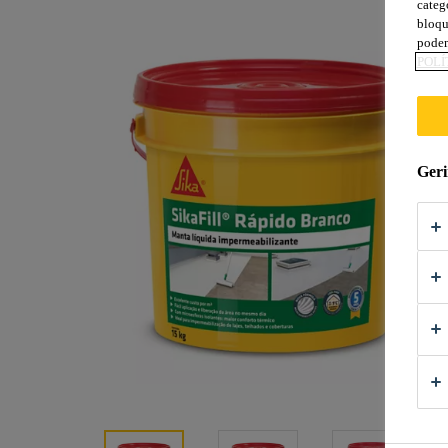
categ
bloqu
podem
POLÍ
Geri