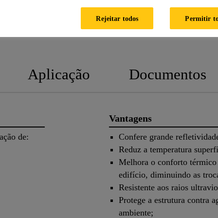
Rejeitar todos
Permitir t
FICHA TÉCNICA
FICHA 
Aplicação
Documentos
Vantagens
lização de:
Confere grande refletividade
Reduz a temperatura superfic
Melhora o conforto térmico 
edifício, diminuindo as troc
Resistente aos raios ultravio
Protege a estrutura contra 
ambiente;