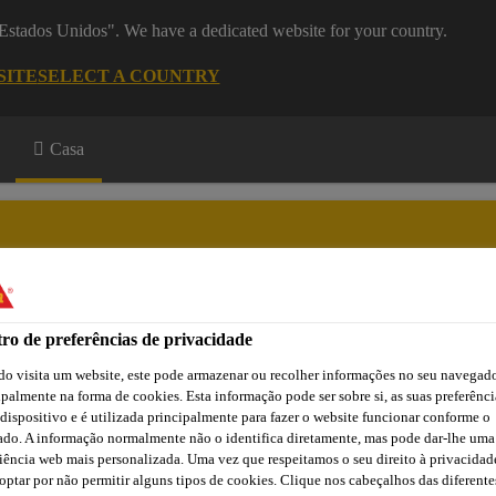
 "Estados Unidos". We have a dedicated website for your country.
SITE
SELECT A COUNTRY
Casa
ro de preferências de privacidade
a
Downloads
Atendimento Técnico
o visita um website, este pode armazenar ou recolher informações no seu navegado
ipalmente na forma de cookies. Esta informação pode ser sobre si, as suas preferênci
 dispositivo e é utilizada principalmente para fazer o website funcionar conforme o
ado. A informação normalmente não o identifica diretamente, mas pode dar-lhe uma
iência web mais personalizada. Uma vez que respeitamos o seu direito à privacidad
optar por não permitir alguns tipos de cookies. Clique nos cabeçalhos das diferente