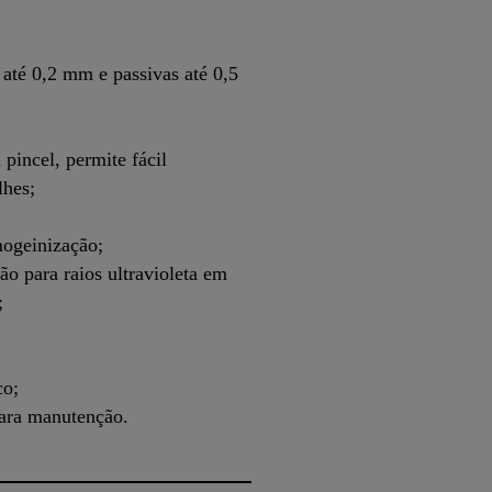
s até 0,2 mm e passivas até 0,5
 pincel, permite fácil
lhes;
mogeinização;
o para raios ultravioleta em
;
co;
para manutenção.