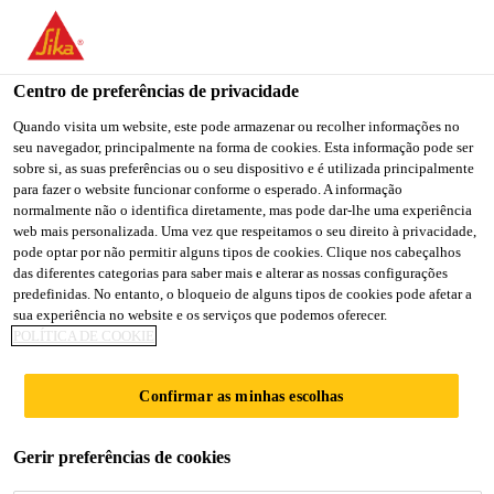
You are accessing "Sika Brasil", it seems you are accessing it
from "Estados Unidos". We have a dedicated website for your
country.
Centro de preferências de privacidade
TO
Quando visita um website, este pode armazenar ou recolher informações no
STAY ON THE SIKA
SELECT A
seu navegador, principalmente na forma de cookies. Esta informação pode ser
SIKA
BRASIL WEBSITE
COUNTRY
sobre si, as suas preferências ou o seu dispositivo e é utilizada principalmente
USA
para fazer o website funcionar conforme o esperado. A informação
normalmente não o identifica diretamente, mas pode dar-lhe uma experiência
web mais personalizada. Uma vez que respeitamos o seu direito à privacidade,
Sika Brasil
pode optar por não permitir alguns tipos de cookies. Clique nos cabeçalhos
das diferentes categorias para saber mais e alterar as nossas configurações
predefinidas. No entanto, o bloqueio de alguns tipos de cookies pode afetar a
sua experiência no website e os serviços que podemos oferecer.
POLÍTICA DE COOKIE
MANTA DE TPO
Confirmar as minhas escolhas
Gerir preferências de cookies