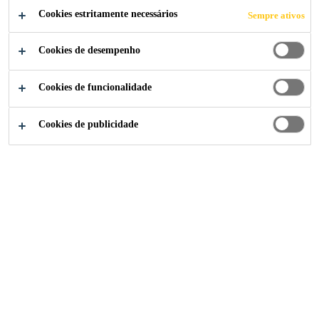
Cookies estritamente necessários
Sempre ativos
Cookies de desempenho
Construção
...
Manta de TPO
Cookies de funcionalidade
Cookies de publicidade
Sikaplan® WT 4220-15 C
MEMBRANA DE IMPERMEABILIZAÇÃO DE
POLIOLEFINA PARA RESERVATÓRIOS DE ÁGUA
POTÁ-
VEL
Sika Brasil