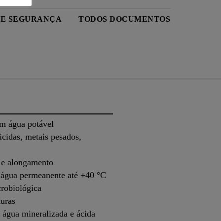
DE SEGURANÇA
TODOS DOCUMENTOS
m água potável
cidas, metais pesados,
o e alongamento
e água permeanente até +40 °C
crobiológica
turas
água mineralizada e ácida