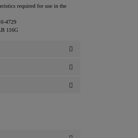
istics required for use in the
10-4729
AB 116G