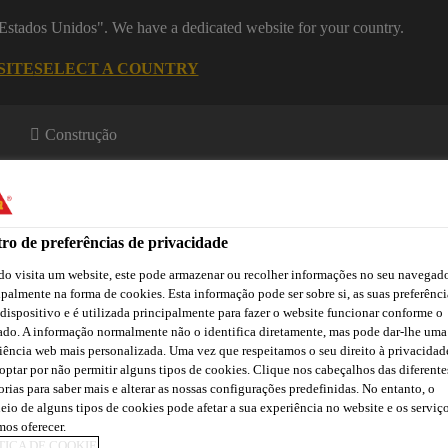
 "Estados Unidos". We have a dedicated website for your country.
SITE
SELECT A COUNTRY
Construção
ro de preferências de privacidade
o visita um website, este pode armazenar ou recolher informações no seu navegado
ipalmente na forma de cookies. Esta informação pode ser sobre si, as suas preferênci
 dispositivo e é utilizada principalmente para fazer o website funcionar conforme o
a
Downloads
Atendimento Técnico
Atendimento Comercia
ado. A informação normalmente não o identifica diretamente, mas pode dar-lhe uma
iência web mais personalizada. Uma vez que respeitamos o seu direito à privacidad
optar por não permitir alguns tipos de cookies. Clique nos cabeçalhos das diferente
orias para saber mais e alterar as nossas configurações predefinidas. No entanto, o
eio de alguns tipos de cookies pode afetar a sua experiência no website e os serviç
os oferecer.
TICA DE COOKIE