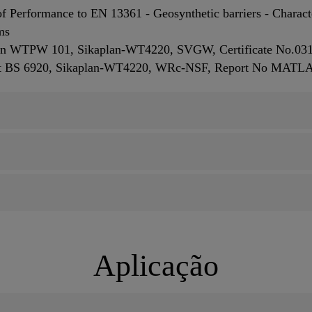
 Performance to EN 13361 - Geosynthetic barriers - Character
ms
tion WTPW 101, Sikaplan-WT4220, SVGW, Certificate No.03
ort BS 6920, Sikaplan-WT4220, WRc-NSF, Report No MATL
Aplicação