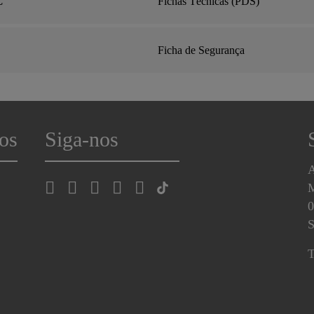
C
Fichas Técnicas (PDS)
Ficha de Segurança
os
Siga-nos
A
0
S
T