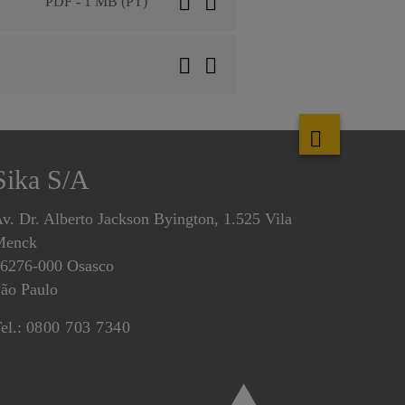
PDF - 1 MB (PT)
Sika S/A
v. Dr. Alberto Jackson Byington, 1.525 Vila
Menck
6276-000 Osasco
ão Paulo
el.:
0800 703 7340