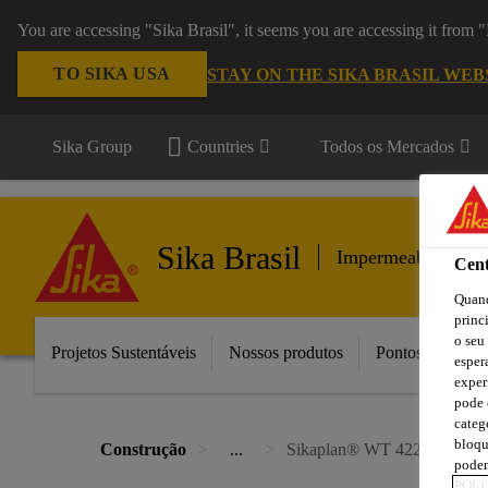
You are accessing "Sika Brasil", it seems you are accessing it from
TO SIKA USA
STAY ON THE SIKA BRASIL WEB
Sika Group
Countries
Todos os Mercados
Sika Brasil
Impermeabilização
Cent
Quand
princ
o seu
Projetos Sustentáveis
Nossos produtos
Pontos de Vend
esper
exper
pode 
categ
bloqu
Construção
...
Sikaplan® WT 4220-15 C
podem
POLÍ