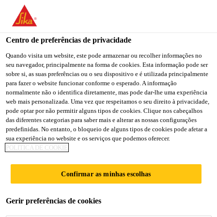
You are accessing "Sika Brasil", it seems you are accessing it
from "Estados Unidos". We have a dedicated website for your
country.
Centro de preferências de privacidade
Construção
...
ImperSika®
TO
Quando visita um website, este pode armazenar ou recolher informações no
STAY ON THE SIKA
SELECT A
seu navegador, principalmente na forma de cookies. Esta informação pode ser
SIKA
BRASIL WEBSITE
COUNTRY
sobre si, as suas preferências ou o seu dispositivo e é utilizada principalmente
USA
para fazer o website funcionar conforme o esperado. A informação
normalmente não o identifica diretamente, mas pode dar-lhe uma experiência
web mais personalizada. Uma vez que respeitamos o seu direito à privacidade,
ImperSika®
Sika Brasil
pode optar por não permitir alguns tipos de cookies. Clique nos cabeçalhos
das diferentes categorias para saber mais e alterar as nossas configurações
predefinidas. No entanto, o bloqueio de alguns tipos de cookies pode afetar a
Aditivo liquido impermeabilizante e
sua experiência no website e os serviços que podemos oferecer.
POLÍTICA DE COOKIE
plastificante para argamassa
ImperSika® é um aditivo para impermeabilizar
Confirmar as minhas escolhas
argamassas que adicionalmente possui um efeito
plastificante permitindo melhorar a trabalhabilidade
Gerir preferências de cookies
das argamassas sem necessidade de aumentar a água