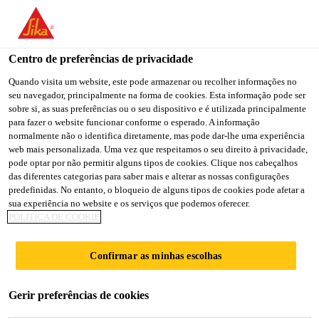
You are accessing "Sika Brasil", it seems you are accessing it
from "Estados Unidos". We have a dedicated website for your
country.
Centro de preferências de privacidade
TO
Quando visita um website, este pode armazenar ou recolher informações no
STAY ON THE SIKA
SELECT A
seu navegador, principalmente na forma de cookies. Esta informação pode ser
SIKA
BRASIL WEBSITE
COUNTRY
sobre si, as suas preferências ou o seu dispositivo e é utilizada principalmente
USA
para fazer o website funcionar conforme o esperado. A informação
normalmente não o identifica diretamente, mas pode dar-lhe uma experiência
web mais personalizada. Uma vez que respeitamos o seu direito à privacidade,
Sika Brasil
pode optar por não permitir alguns tipos de cookies. Clique nos cabeçalhos
das diferentes categorias para saber mais e alterar as nossas configurações
predefinidas. No entanto, o bloqueio de alguns tipos de cookies pode afetar a
sua experiência no website e os serviços que podemos oferecer.
POLÍTICA DE COOKIE
REGULADORES
Confirmar as minhas escolhas
DE UMIDADE
Gerir preferências de cookies