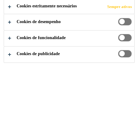
Cookies estritamente necessários
Sempre ativos
Cookies de desempenho
Construção
...
Primer Epóxi
Cookies de funcionalidade
Cookies de publicidade
Sikafloor®-161
Resina epóxi bi-componente para imprimação e argamassa
sintética de regularização
Sikafloor®-155 W