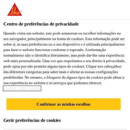
You are accessing "Sika Brasil", it seems you are accessing it
from "Estados Unidos". We have a dedicated website for your
country.
Centro de preferências de privacidade
TO
Quando visita um website, este pode armazenar ou recolher informações no
STAY ON THE SIKA
SELECT A
seu navegador, principalmente na forma de cookies. Esta informação pode ser
SIKA
BRASIL WEBSITE
COUNTRY
sobre si, as suas preferências ou o seu dispositivo e é utilizada principalmente
USA
para fazer o website funcionar conforme o esperado. A informação
normalmente não o identifica diretamente, mas pode dar-lhe uma experiência
web mais personalizada. Uma vez que respeitamos o seu direito à privacidade,
Sika Brasil
pode optar por não permitir alguns tipos de cookies. Clique nos cabeçalhos
das diferentes categorias para saber mais e alterar as nossas configurações
predefinidas. No entanto, o bloqueio de alguns tipos de cookies pode afetar a
sua experiência no website e os serviços que podemos oferecer.
POLÍTICA DE COOKIE
PRIMER EPÓXI
Confirmar as minhas escolhas
Gerir preferências de cookies