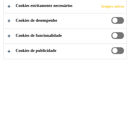
Cookies estritamente necessários
Sempre ativos
Cookies de desempenho
Construção
...
Argamassa Epóxi
Cookies de funcionalidade
Cookies de publicidade
Sikadur®-42 BR
Graute epóxi fluido de alta resistência mecânica.