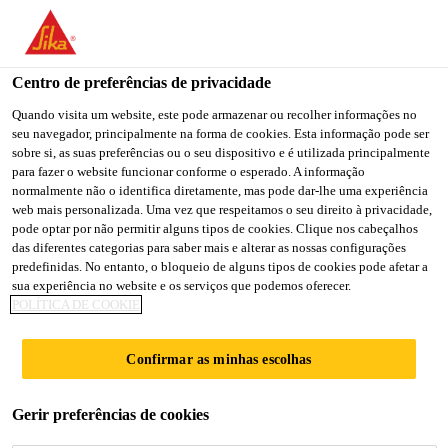
You are accessing "Sika Brasil", it seems you are accessing it
from "Estados Unidos". We have a dedicated website for your
country.
Centro de preferências de privacidade
TO
Quando visita um website, este pode armazenar ou recolher informações no
STAY ON THE SIKA
SELECT A
seu navegador, principalmente na forma de cookies. Esta informação pode ser
SIKA
BRASIL WEBSITE
COUNTRY
sobre si, as suas preferências ou o seu dispositivo e é utilizada principalmente
USA
para fazer o website funcionar conforme o esperado. A informação
normalmente não o identifica diretamente, mas pode dar-lhe uma experiência
web mais personalizada. Uma vez que respeitamos o seu direito à privacidade,
Sika Brasil
pode optar por não permitir alguns tipos de cookies. Clique nos cabeçalhos
das diferentes categorias para saber mais e alterar as nossas configurações
predefinidas. No entanto, o bloqueio de alguns tipos de cookies pode afetar a
sua experiência no website e os serviços que podemos oferecer.
POLÍTICA DE COOKIE
ARGAMASSA
Confirmar as minhas escolhas
EPÓXI
Gerir preferências de cookies