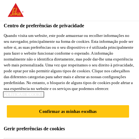
You are accessing "Sika Brasil", it seems you are accessing it
from "Estados Unidos". We have a dedicated website for your
country.
Centro de preferências de privacidade
Construção
...
Sikadur-Combiflex® SG-10 M
TO
Quando visita um website, este pode armazenar ou recolher informações no
STAY ON THE SIKA
SELECT A
seu navegador, principalmente na forma de cookies. Esta informação pode ser
SIKA
BRASIL WEBSITE
COUNTRY
sobre si, as suas preferências ou o seu dispositivo e é utilizada principalmente
USA
para fazer o website funcionar conforme o esperado. A informação
normalmente não o identifica diretamente, mas pode dar-lhe uma experiência
web mais personalizada. Uma vez que respeitamos o seu direito à privacidade,
Sikadur-
Sika Brasil
pode optar por não permitir alguns tipos de cookies. Clique nos cabeçalhos
das diferentes categorias para saber mais e alterar as nossas configurações
predefinidas. No entanto, o bloqueio de alguns tipos de cookies pode afetar a
Combiflex® SG-
sua experiência no website e os serviços que podemos oferecer.
POLÍTICA DE COOKIE
10 M
Confirmar as minhas escolhas
Fitas pré-fabricadas para
Gerir preferências de cookies
Impermeabilização Parte do sistema