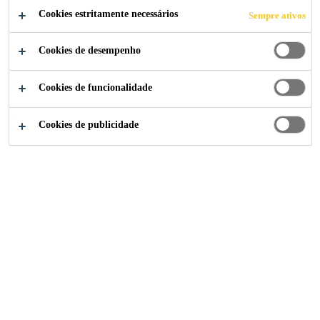
Sikadur-Combiflex® SG
Cookies estritamente necessários
Sempre ativos
Fitas impermeabilizantes pré-fabricadas à base de
Cookies de desempenho
Poliolefina modificada flexível com excelente
aderência. Estes produtos fazem parte do sistema
Sikadur-Combiflex® SG
Cookies de funcionalidade
Ler mais (+)
Cookies de publicidade
ATENDIMENTO ESPECIALIZADO