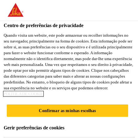
You are accessing "Sika Brasil", it seems you are accessing it
from "Estados Unidos". We have a dedicated website for your
country.
Centro de preferências de privacidade
TO
Quando visita um website, este pode armazenar ou recolher informações no
STAY ON THE SIKA
SELECT A
seu navegador, principalmente na forma de cookies. Esta informação pode ser
SIKA
BRASIL WEBSITE
COUNTRY
sobre si, as suas preferências ou o seu dispositivo e é utilizada principalmente
USA
para fazer o website funcionar conforme o esperado. A informação
normalmente não o identifica diretamente, mas pode dar-lhe uma experiência
web mais personalizada. Uma vez que respeitamos o seu direito à privacidade,
Sika Brasil
pode optar por não permitir alguns tipos de cookies. Clique nos cabeçalhos
das diferentes categorias para saber mais e alterar as nossas configurações
predefinidas. No entanto, o bloqueio de alguns tipos de cookies pode afetar a
sua experiência no website e os serviços que podemos oferecer.
POLÍTICA DE COOKIE
ADESIVOS
Confirmar as minhas escolhas
Gerir preferências de cookies