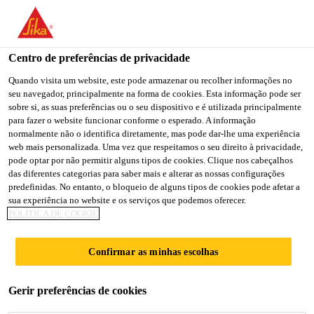
You are accessing "Sika Brasil", it seems you are accessing it
from "Estados Unidos". We have a dedicated website for your
country.
Centro de preferências de privacidade
TO
Quando visita um website, este pode armazenar ou recolher informações no
STAY ON THE SIKA
SELECT A
seu navegador, principalmente na forma de cookies. Esta informação pode ser
SIKA
BRASIL WEBSITE
COUNTRY
sobre si, as suas preferências ou o seu dispositivo e é utilizada principalmente
USA
para fazer o website funcionar conforme o esperado. A informação
normalmente não o identifica diretamente, mas pode dar-lhe uma experiência
web mais personalizada. Uma vez que respeitamos o seu direito à privacidade,
Sika Brasil
pode optar por não permitir alguns tipos de cookies. Clique nos cabeçalhos
das diferentes categorias para saber mais e alterar as nossas configurações
predefinidas. No entanto, o bloqueio de alguns tipos de cookies pode afetar a
sua experiência no website e os serviços que podemos oferecer.
POLÍTICA DE COOKIE
SOLUÇÕES
Confirmar as minhas escolhas
PARA
Gerir preferências de cookies